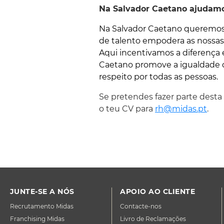
Na Salvador Caetano ajudam
Na Salvador Caetano queremos c
de talento empodera as nossas 
Aqui incentivamos a diferença 
Caetano promove a igualdade d
respeito por todas as pessoas.
Se pretendes fazer parte desta
o teu CV para
rh@midas.pt
.
JUNTE-SE A NÓS
APOIO AO CLIENTE
Recrutamento Midas
Contacte-nos
Franchising Midas
Livro de Reclamações