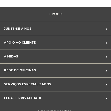
›
JUNTE-SE A NÓS
Recrutamento Midas
›
APOIO AO CLIENTE
Franchising Midas
Contacte-nos
›
A MIDAS
Livro de Reclamações
Canal de Denúncias
Quem somos?
›
REDE DE OFICINAS
Perguntas Frequentes
Sustentabilidade
Notícias Midas
Oficinas Midas
›
SERVIÇOS ESPECIALIZADOS
Frotas
›
LEGAL E PRIVACIDADE
Condições Gerais de Venda