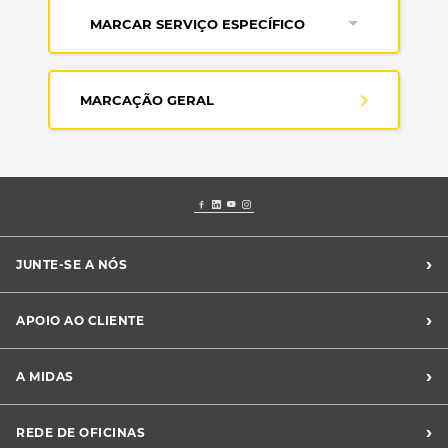
MARCAR SERVIÇO ESPECÍFICO
MARCAÇÃO GERAL
›
JUNTE-SE A NÓS
Recrutamento Midas
›
APOIO AO CLIENTE
Franchising Midas
Contacte-nos
›
A MIDAS
Livro de Reclamações
Canal de Denúncias
Quem somos?
›
REDE DE OFICINAS
Perguntas Frequentes
Sustentabilidade