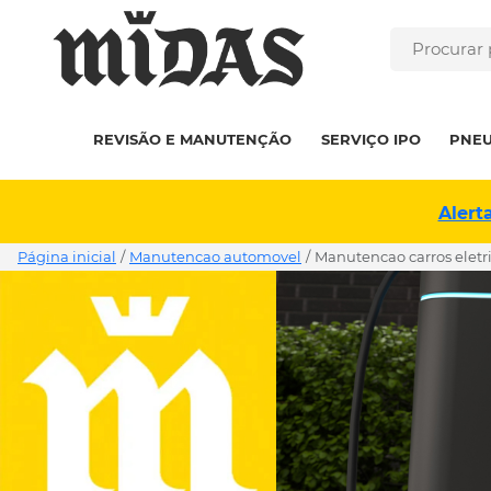
REVISÃO E MANUTENÇÃO
SERVIÇO IPO
PNE
Alert
Página inicial
/
Manutencao automovel
/
manutencao carros eletr