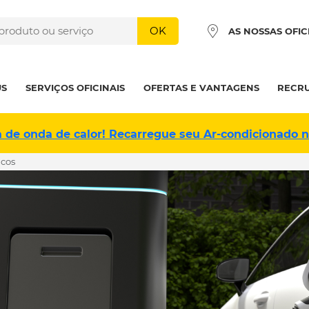
OK
AS NOSSAS OFIC
US
SERVIÇOS OFICINAIS
OFERTAS E VANTAGENS
RECR
a de onda de calor! Recarregue seu Ar-condicionado 
icos