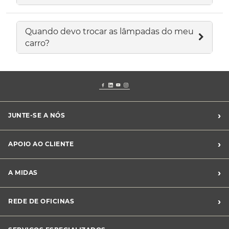
Quando devo trocar as lâmpadas do meu
carro?
›
JUNTE-SE A NÓS
Recrutamento Midas
›
APOIO AO CLIENTE
Franchising Midas
Contacte-nos
›
A MIDAS
Livro de Reclamações
Canal de Denúncias
Quem somos?
›
REDE DE OFICINAS
Perguntas Frequentes
Sustentabilidade
Notícias Midas
Oficinas Midas