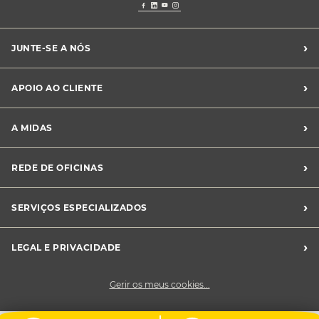
›
JUNTE-SE A NÓS
Recrutamento Midas
›
APOIO AO CLIENTE
Franchising Midas
Contacte-nos
›
A MIDAS
Livro de Reclamações
Canal de Denúncias
Quem somos?
›
REDE DE OFICINAS
Perguntas Frequentes
Sustentabilidade
Notícias Midas
Oficinas Midas
›
SERVIÇOS ESPECIALIZADOS
Frotas
›
LEGAL E PRIVACIDADE
Condições Gerais de Venda
Gerir os meus cookies...
Política de Privacidade
Cookies