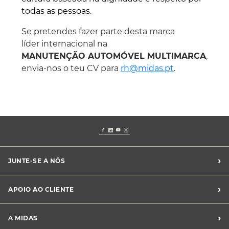
todas as pessoas.
Se pretendes fazer parte desta marca
líder internacional na
MANUTENÇÃO AUTOMÓVEL MULTIMARCA
,
envia-nos o teu CV para
rh@midas.pt
.
›
JUNTE-SE A NÓS
Recrutamento Midas
›
APOIO AO CLIENTE
Franchising Midas
Contacte-nos
›
A MIDAS
Livro de Reclamações