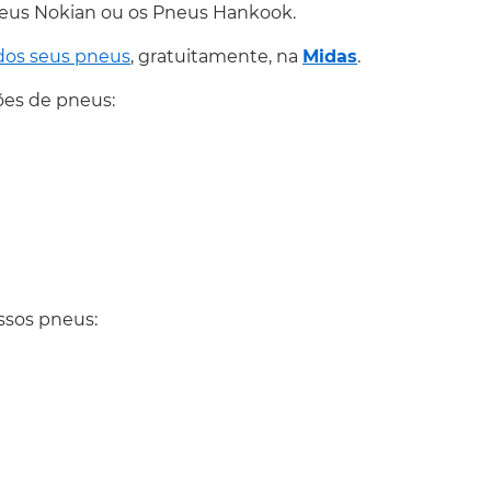
neus Nokian ou os Pneus Hankook.
dos seus pneus
, gratuitamente, na
Midas
.
ões de pneus:
ssos pneus: