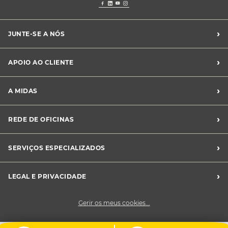
›
JUNTE-SE A NÓS
Recrutamento Midas
›
APOIO AO CLIENTE
Franchising Midas
Contacte-nos
›
A MIDAS
Livro de Reclamações
Canal de Denúncias
Quem somos?
›
REDE DE OFICINAS
Perguntas Frequentes
Sustentabilidade
Notícias Midas
Oficinas Midas
›
SERVIÇOS ESPECIALIZADOS
Frotas
›
LEGAL E PRIVACIDADE
Condições Gerais de Venda
Gerir os meus cookies...
Política de Privacidade
Cookies