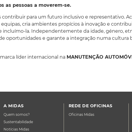
os as pessoas a moverem-se.
ontribuir para um futuro inclusivo e representativo. A
equipas, cria ambientes propícios à inovação e contribui
e incluímo-la. Independentemente da idade, género, etnia
e oportunidades e garante a integração numa cultura 
 marca líder internacional na
MANUTENÇÃO AUTOMÓVE
A MIDAS
REDE DE OFICINAS
Quem somos?
Oficinas Midas
Sustentabilidade
Notícias Midas