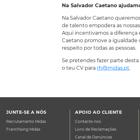
Na Salvador Caetano ajudam
Na Salvador Caetano queremos c
de talento empodera as nossas 
Aqui incentivamos a diferença 
Caetano promove a igualdade d
respeito por todas as pessoas.
Se pretendes fazer parte desta
o teu CV para
rh@midas.pt
.
JUNTE-SE A NÓS
APOIO AO CLIENTE
Recrutamento Midas
Contacte-nos
Franchising Midas
Livro de Reclamações
Canal de Denúncias