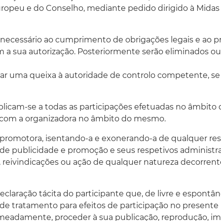
peu e do Conselho, mediante pedido dirigido à Midas Por
o necessário ao cumprimento de obrigações legais e ao
 a sua autorização. Posteriormente serão eliminados ou
ntar uma queixa à autoridade de controlo competente, se 
plicam-se a todas as participações efetuadas no âmbito
e com a organizadora no âmbito do mesmo.
 promotora, isentando-a e exonerando-a de qualquer r
as de publicidade e promoção e seus respetivos administr
s, reivindicações ou ação de qualquer natureza decorrent
eclaração tácita do participante que, de livre e espontâ
eto de tratamento para efeitos de participação no prese
meadamente, proceder à sua publicação, reprodução, impre