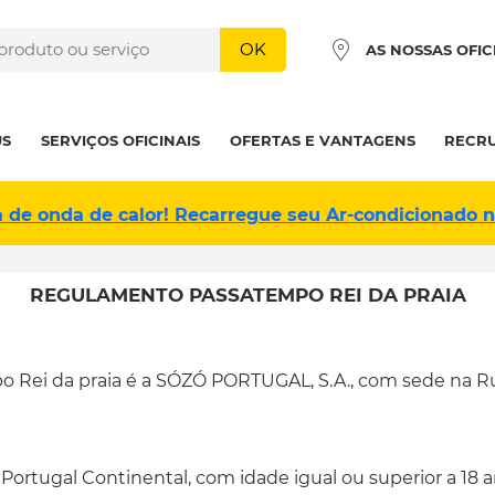
OK
AS NOSSAS OFIC
US
SERVIÇOS OFICINAIS
OFERTAS E VANTAGENS
RECR
a de onda de calor! Recarregue seu Ar-condicionado 
REGULAMENTO PASSATEMPO REI DA PRAIA
 Rei da praia é a SÓZÓ PORTUGAL, S.A., com sede na Rua d
Portugal Continental, com idade igual ou superior a 18 a