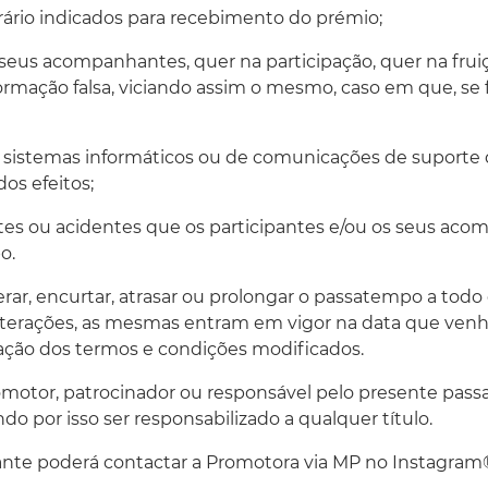
orário indicados para recebimento do prémio;
ou seus acompanhantes, quer na participação, quer na fr
ção falsa, viciando assim o mesmo, caso em que, se fo
os sistemas informáticos ou de comunicações de suporte 
os efeitos;
entes ou acidentes que os participantes e/ou os seus ac
o.
alterar, encurtar, atrasar ou prolongar o passatempo a t
lterações, as mesmas entram em vigor na data que venha
cação dos termos e condições modificados.
omotor, patrocinador ou responsável pelo presente pas
 por isso ser responsabilizado a qualquer título.
pante poderá contactar a Promotora via MP no Instagram