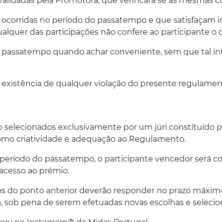
 validadas pela Promotora, que verificará se as mesmas
es ocorridas no período do passatempo e que satisfaçam 
ualquer das participações não confere ao participante o
 o passatempo quando achar conveniente, sem que tal inte
r a existência de qualquer violação do presente regulame
selecionados exclusivamente por um júri constituído p
 como criatividade e adequação ao Regulamento.
o período do passatempo, o participante vencedor será
acesso ao prémio.
os do ponto anterior deverão responder no prazo máximo 
ob pena de serem efetuadas novas escolhas e selecio