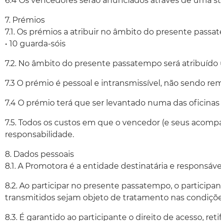
6.4 Os vencedores serão anunciados através de uma st
7. Prémios
7.1. Os prémios a atribuir no âmbito do presente passa
• 10 guarda-sóis
7.2. No âmbito do presente passatempo será atribuído
7.3 O prémio é pessoal e intransmissível, não sendo rem
7.4 O prémio terá que ser levantado numa das oficinas 
7.5. Todos os custos em que o vencedor (e seus acomp
responsabilidade.
8. Dados pessoais
8.1. A Promotora é a entidade destinatária e responsá
8.2. Ao participar no presente passatempo, o participa
transmitidos sejam objeto de tratamento nas condições
8.3. É garantido ao participante o direito de acesso, 