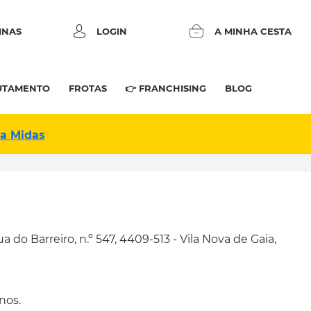
INAS
LOGIN
A MINHA CESTA
UTAMENTO
FROTAS
👉 FRANCHISING
BLOG
na Midas
o Barreiro, n.º 547, 4409-513 - Vila Nova de Gaia,
nos.