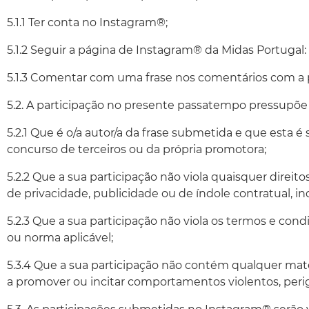
5.1.1 Ter conta no Instagram®;
5.1.2 Seguir a página de Instagram® da Midas Portugal:
5.1.3 Comentar com uma frase nos comentários com a pal
5.2. A participação no presente passatempo pressupõe e
5.2.1 Que é o/a autor/a da frase submetida e que esta é s
concurso de terceiros ou da própria promotora;
5.2.2 Que a sua participação não viola quaisquer direi
de privacidade, publicidade ou de índole contratual,
5.2.3 Que a sua participação não viola os termos e co
ou norma aplicável;
5.3.4 Que a sua participação não contém qualquer materi
a promover ou incitar comportamentos violentos, perig