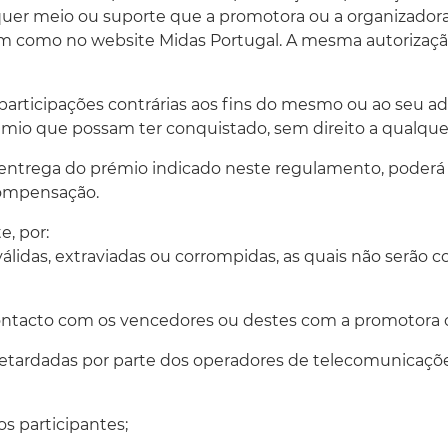
alquer meio ou suporte que a promotora ou a organizad
em como no website Midas Portugal. A mesma autorizaçã
 participações contrárias aos fins do mesmo ou ao seu a
rémio que possam ter conquistado, sem direito a qualq
r a entrega do prémio indicado neste regulamento, poder
compensação.
e, por:
nválidas, extraviadas ou corrompidas, as quais não serão 
 contacto com os vencedores ou destes com a promotora 
retardadas por parte dos operadores de telecomunicaçõe
s participantes;