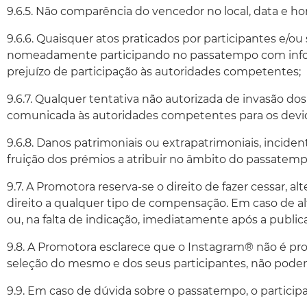
9.6.5. Não comparência do vencedor no local, data e h
9.6.6. Quaisquer atos praticados por participantes e/
nomeadamente participando no passatempo com informa
prejuízo de participação às autoridades competentes;
9.6.7. Qualquer tentativa não autorizada de invasão d
comunicada às autoridades competentes para os devid
9.6.8. Danos patrimoniais ou extrapatrimoniais, incid
fruição dos prémios a atribuir no âmbito do passatemp
9.7. A Promotora reserva-se o direito de fazer cessar, 
direito a qualquer tipo de compensação. Em caso de a
ou, na falta de indicação, imediatamente após a publi
9.8. A Promotora esclarece que o Instagram® não é pr
seleção do mesmo e dos seus participantes, não podendo
9.9. Em caso de dúvida sobre o passatempo, o partici