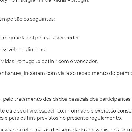
ory no Instagram® da Midas Portugal.
tempo são os seguintes:
 um guarda-sol por cada vencedor.
issível em dinheiro.
Midas Portugal, a definir com o vencedor.
anhantes) incorram com vista ao recebimento do prémio
vel pelo tratamento dos dados pessoais dos participante
nte dá o seu livre, específico, informado e expresso con
 e para os fins previstos no presente regulamento.
retificação ou eliminação dos seus dados pessoais, nos t