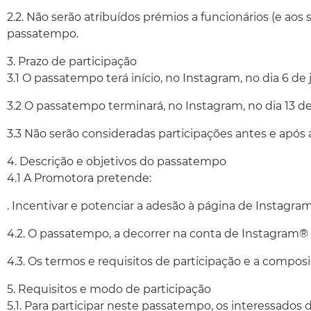
2.2. Não serão atribuídos prémios a funcionários (e ao
passatempo.
3. Prazo de participação
3.1 O passatempo terá início, no Instagram, no dia 6 de 
3.2 O passatempo terminará, no Instagram, no dia 13 de
3.3 Não serão consideradas participações antes e após 
4. Descrição e objetivos do passatempo
4.1 A Promotora pretende:
. Incentivar e potenciar a adesão à página de Instagra
4.2. O passatempo, a decorrer na conta de Instagram®
4.3. Os termos e requisitos de participação e a compos
5. Requisitos e modo de participação
5.1. Para participar neste passatempo, os interessados