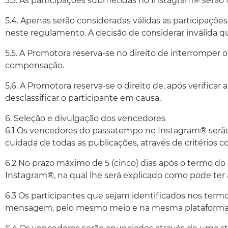
5.3. As participações submetidas no Instagram® serão
5.4. Apenas serão consideradas válidas as participaçõ
neste regulamento. A decisão de considerar inválida q
5.5. A Promotora reserva-se no direito de interromper
compensação.
5.6. A Promotora reserva-se o direito de, após verifica
desclassificar o participante em causa.
6. Seleção e divulgação dos vencedores
6.1 Os vencedores do passatempo no Instagram® serão 
cuidada de todas as publicações, através de critérios
6.2 No prazo máximo de 5 (cinco) dias após o termo d
Instagram®, na qual lhe será explicado como pode ter 
6.3 Os participantes que sejam identificados nos term
mensagem, pelo mesmo meio e na mesma plataforma, s