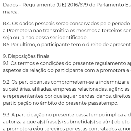
Dados – Regulamento (UE) 2016/679 do Parlamento Euro
marca.
8.4. Os dados pessoais serão conservados pelo períod
a Promotora não transmitirá os mesmos a terceiros sem
seja ou já não possa ser identificado.
8.5 Por último, o participante tem o direito de aprese
9. Disposições finais
9.1. Os termos e condições do presente regulamento a
aspetos da relação do participante com a promotora 
9.2. Os participantes comprometem-se a indemnizar a
subsidiárias, afiliadas, empresas relacionadas, agênci
e representantes por quaisquer perdas, danos, direito
participação no âmbito do presente passatempo.
9.3. A participação no presente passatempo implica a d
autoriza a que a(s) frase(s) submetida(s) seja(m) obj
a promotora e/ou terceiros por estas contratados a, no