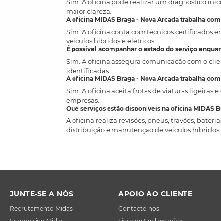
Sim. A oficina pode realizar um diagnóstico inic
maior clareza.
A oficina MIDAS Braga - Nova Arcada trabalha com 
Sim. A oficina conta com técnicos certificados 
veículos híbridos e elétricos.
É possível acompanhar o estado do serviço enquant
Sim. A oficina assegura comunicação com o clie
identificadas.
A oficina MIDAS Braga - Nova Arcada trabalha com
Sim. A oficina aceita frotas de viaturas ligeira
empresas.
Que serviços estão disponíveis na oficina MIDAS B
A oficina realiza revisões, pneus, travões, bate
distribuição e manutenção de veículos híbridos e
JUNTE-SE A NÓS
APOIO AO CLIENTE
Recrutamento Midas
Contacte-nos
Franchising Midas
Livro de Reclamações