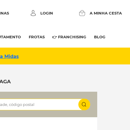
INAS
LOGIN
A MINHA CESTA
UTAMENTO
FROTAS
👉 FRANCHISING
BLOG
na Midas
RAGA