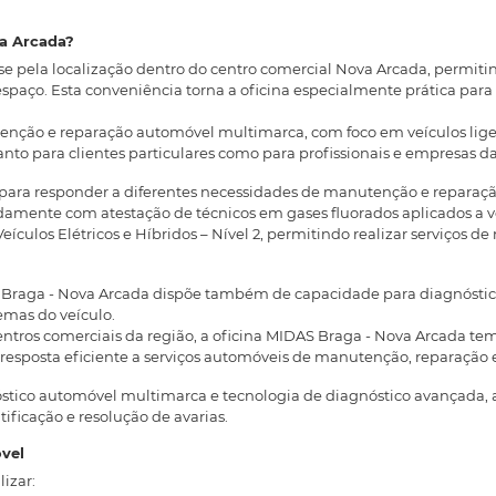
va Arcada?
-se pela localização dentro do centro comercial Nova Arcada, per
espaço. Esta conveniência torna a oficina especialmente prática par
enção e reparação automóvel multimarca, com foco em veículos ligeiro
tanto para clientes particulares como para profissionais e empresas d
para responder a diferentes necessidades de manutenção e reparação
mente com atestação de técnicos em gases fluorados aplicados a ve
Veículos Elétricos e Híbridos – Nível 2, permitindo realizar serviços
S Braga - Nova Arcada dispõe também de capacidade para diagnósti
emas do veículo.
ntros comerciais da região, a oficina MIDAS Braga - Nova Arcada t
sposta eficiente a serviços automóveis de manutenção, reparação e
stico automóvel multimarca e tecnologia de diagnóstico avançada, 
tificação e resolução de avarias.
vel
izar: