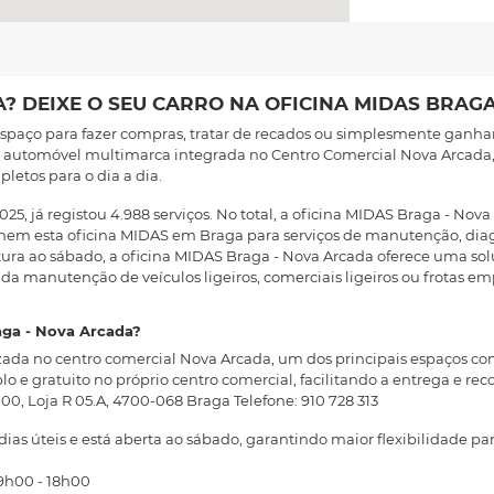
? DEIXE O SEU CARRO NA OFICINA MIDAS BRAG
 espaço para fazer compras, tratar de recados ou simplesmente ganha
a automóvel multimarca integrada no Centro Comercial Nova Arcada,
letos para o dia a dia.
2025, já registou 4.988 serviços. No total, a oficina MIDAS Braga - Nov
olhem esta oficina MIDAS em Braga para serviços de manutenção, di
ra ao sábado, a oficina MIDAS Braga - Nova Arcada oferece uma soluç
da manutenção de veículos ligeiros, comerciais ligeiros ou frotas em
aga - Nova Arcada?
zada no centro comercial Nova Arcada, um dos principais espaços com
o e gratuito no próprio centro comercial, facilitando a entrega e reco
0, Loja R 05.A, 4700-068 Braga Telefone: 910 728 313
dias úteis e está aberta ao sábado, garantindo maior flexibilidade pa
 9h00 - 18h00