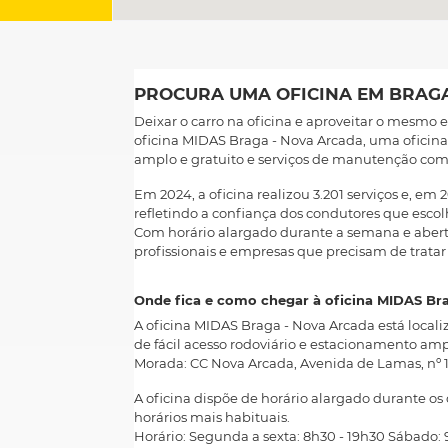
PROCURA UMA OFICINA EM BRAGA
Deixar o carro na oficina e aproveitar o mesmo
oficina MIDAS Braga - Nova Arcada, uma oficin
amplo e gratuito e serviços de manutenção comp
Em 2024, a oficina realizou 3.201 serviços e, em 
refletindo a confiança dos condutores que esc
Com horário alargado durante a semana e abertu
profissionais e empresas que precisam de tratar 
Onde fica e como chegar à oficina MIDAS Br
A oficina MIDAS Braga - Nova Arcada está locali
de fácil acesso rodoviário e estacionamento ampl
Morada: CC Nova Arcada, Avenida de Lamas, nº 10
A oficina dispõe de horário alargado durante os 
horários mais habituais.
Horário: Segunda a sexta: 8h30 - 19h30 Sábado: