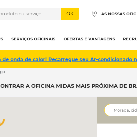
OK
AS NOSSAS OFIC
US
SERVIÇOS OFICINAIS
OFERTAS E VANTAGENS
RECR
a de onda de calor! Recarregue seu Ar-condicionado 
aga
ONTRAR A OFICINA MIDAS MAIS PRÓXIMA DE B