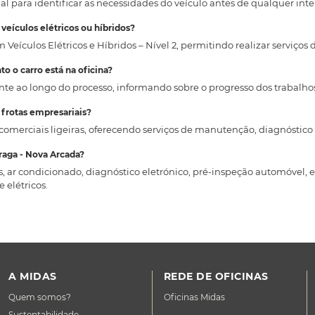
ial para identificar as necessidades do veículo antes de qualquer in
veículos elétricos ou híbridos?
em Veículos Elétricos e Híbridos – Nível 2, permitindo realizar servi
o o carro está na oficina?
nte ao longo do processo, informando sobre o progresso dos trabalho
 frotas empresariais?
s e comerciais ligeiras, oferecendo serviços de manutenção, diagnósti
raga - Nova Arcada?
rias, ar condicionado, diagnóstico eletrónico, pré-inspeção automóvel
 elétricos.
A MIDAS
REDE DE OFICINAS
Quem somos?
Oficinas Midas
Sustentabilidade