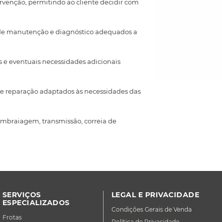
tervenção, permitindo ao cliente decidir com
ços de manutenção e diagnóstico adequados a
s e eventuais necessidades adicionais
co e reparação adaptados às necessidades das
, embraiagem, transmissão, correia de
SERVIÇOS
LEGAL E PRIVACIDADE
ESPECIALIZADOS
Condições Gerais de Venda
Frotas
Política de Privacidade