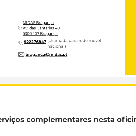
MIDAS
Bragança
Av. das Cantarias 40
5300-107 Bragança
(chamada para rede móvel
922276847
nacional)
braganca@midas.pt
erviços complementares nesta ofici