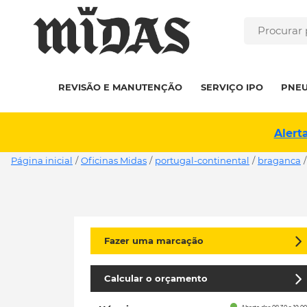
REVISÃO E MANUTENÇÃO
SERVIÇO IPO
PNE
Alert
Página inicial
/
Oficinas Midas
/
portugal-continental
/
braganca
/
Fazer uma marcação
Calcular o orçamento