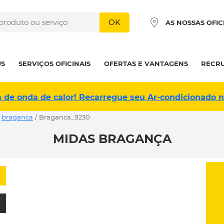
OK
AS NOSSAS OFIC
US
SERVIÇOS OFICINAIS
OFERTAS E VANTAGENS
RECR
a de onda de calor! Recarregue seu Ar-condicionado 
braganca
/
braganca_9230
MIDAS BRAGANÇA