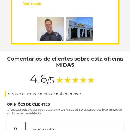
Ver mais
Comentários de clientes sobre esta oficina
MIDAS
4.6
(*)
(*)
(*)
(*)
(*)
★
★
★
★
★
/5
« Boa e a horas corretas combinamos. »
OPINIÕES DE CLIENTES
O feedback é de clientes que trouxeram o seu veículo à MIDAS, sendo recolhido através de
um inquérito de satisfação.
Senhor Rui N