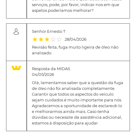
serviços, pode, por favor, indicar-nos em que
aspetos poderíamos melhorar?
Senhor Ernesto T
(*)
(*)
(*)
( )
( )
★
★
★
☆
☆
28/04/2026
Revisão feita, fuga muito ligeira de óleo não
analisado.
Resposta da MIDAS
04/05/2026
Olá, lamentamos saber que a questão da fuga
de óleo não foi analisada completamente.
Garantir que todos os aspectos do veículo
sejam cuidados é muito importante para nós.
Agradecemos a oportunidade de esclarecê-lo
e melhorarmos ainda mais. Caso tenha
dúvidas ou necessite de assistência adicional,
estamos à disposição para ajudar.