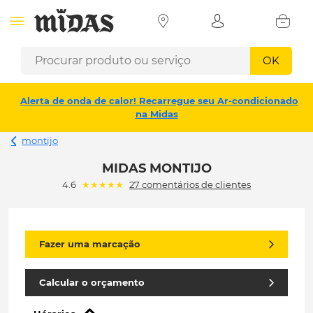
OK
Alerta de onda de calor! Recarregue seu Ar-condicionado
na Midas
montijo
MIDAS MONTIJO
(*)
(*)
(*)
(*)
(*)
4.6
★
★
★
★
★
27 comentários de clientes
Fazer uma marcação
Calcular o orçamento