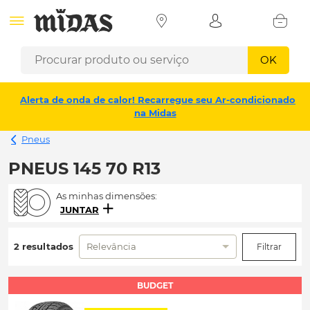
OK
Alerta de onda de calor! Recarregue seu Ar-condicionado
na Midas
Pneus
PNEUS 145 70 R13
As minhas dimensões:
JUNTAR
2 resultados
Relevância
Filtrar
BUDGET