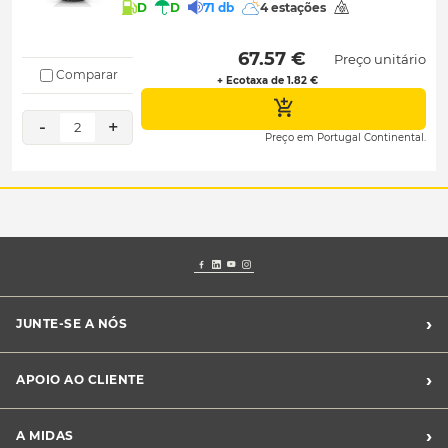
D
D
71 db
4 estações
 67.57 € 
Preço unitário
Comparar
+ Ecotaxa de 1.82 €
-
+
2
Preço em Portugal Continental.
›
JUNTE-SE A NÓS
Recrutamento Midas
›
APOIO AO CLIENTE
Franchising Midas
Contacte-nos
›
A MIDAS
Livro de Reclamações