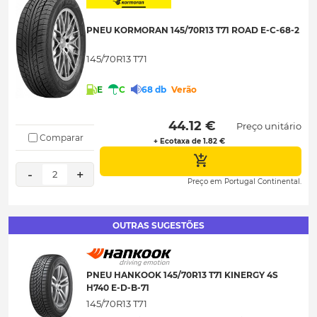
PNEU KORMORAN 145/70R13 T71 ROAD E-C-68-2
145/70R13 T71
E
C
68 db
Verão
 44.12 € 
Preço unitário
Comparar
+ Ecotaxa de 1.82 €
-
+
2
Preço em Portugal Continental.
OUTRAS SUGESTÕES
PNEU HANKOOK 145/70R13 T71 KINERGY 4S
H740 E-D-B-71
145/70R13 T71