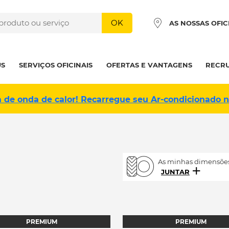
OK
AS NOSSAS OFIC
US
SERVIÇOS OFICINAIS
OFERTAS E VANTAGENS
RECR
a de onda de calor! Recarregue seu Ar-condicionado 
As minhas dimensões
JUNTAR
PREMIUM
PREMIUM