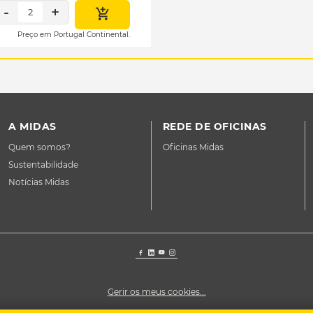
-
+
2
Preço em Portugal Continental.
A MIDAS
REDE DE OFICINAS
Quem somos?
Oficinas Midas
Sustentabilidade
Notícias Midas
Gerir os meus cookies...