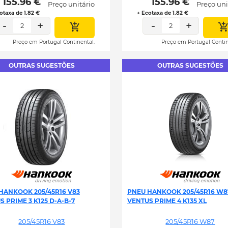
 155.96 € 
 155.96 € 
Preço unitário
Preço uni
otaxa de 1.82 €
+ Ecotaxa de 1.82 €
-
+
-
+
2
2
Preço em Portugal Continental.
Preço em Portugal Contin
OUTRAS SUGESTÕES
OUTRAS SUGESTÕES
HANKOOK 205/45R16 V83
PNEU HANKOOK 205/45R16 W8
 PRIME 3 K125 D-A-B-7
VENTUS PRIME 4 K135 XL
205/45R16 V83
205/45R16 W87