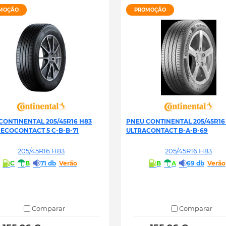
MOÇÃO
PROMOÇÃO
CONTINENTAL 205/45R16 H83
PNEU CONTINENTAL 205/45R16
 ECOCONTACT 5 C-B-B-71
ULTRACONTACT B-A-B-69
205/45R16 H83
205/45R16 H83
C
B
71 db
Verão
B
A
69 db
Verão
Comparar
Comparar