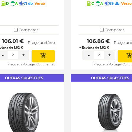
D
A
71 db
Verão
C
A
69 db
Verão
Comparar
Comparar
 106.01 € 
 106.86 € 
Preço unitário
Preço uni
otaxa de 1.82 €
+ Ecotaxa de 1.82 €
-
+
-
+
2
2
Preço em Portugal Continental.
Preço em Portugal Contin
OUTRAS SUGESTÕES
OUTRAS SUGESTÕES