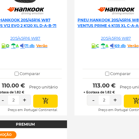
HANKOOK 205/45R16 W87
PNEU HANKOOK 205/45R16 W8
 V12 EVO 2 K120 XL D-A-B-71
VENTUS PRIME 4 K135 XL C-A-A
205/45R16 W87
205/45R16 W87
D
A
71 db
Verão
C
A
69 db
Verão
Comparar
Comparar
 110.00 € 
 113.00 € 
Preço unitário
Preço uni
otaxa de 1.82 €
+ Ecotaxa de 1.82 €
-
+
-
+
2
2
Preço em Portugal Continental.
Preço em Portugal Contin
PREMIUM
MOÇÃO