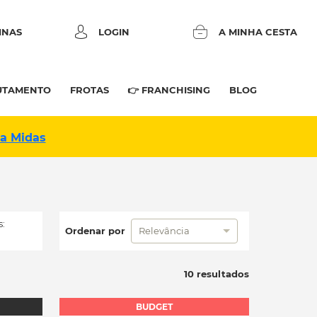
INAS
LOGIN
A MINHA CESTA
UTAMENTO
FROTAS
👉 FRANCHISING
BLOG
na Midas
:
Ordenar por
Relevância
10 resultados
BUDGET