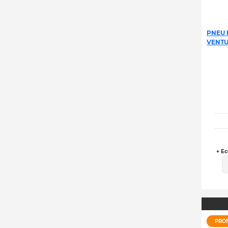
PNEU 
VENTUS
+ Ec
PRO