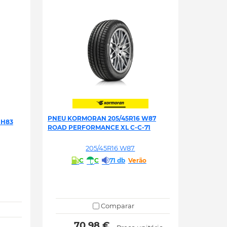
PNEU KORMORAN 205/45R16 W87
 H83
ROAD PERFORMANCE XL C-C-71
205/45R16 W87
C
C
71 db
Verão
Comparar
 70.98 € 