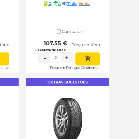
D
A
71 db
Verão
Comparar
 107.55 € 
tário
Preço unitário
+ Ecotaxa de 1.82 €
-
+
2
ental.
Preço em Portugal Continental.
OUTRAS SUGESTÕES