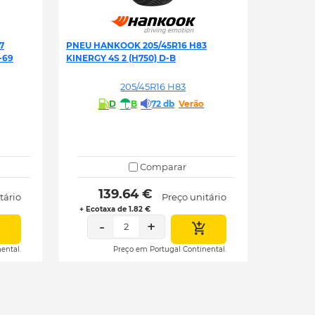
7
PNEU HANKOOK 205/45R16 H83
-69
KINERGY 4S 2 (H750) D-B
205/45R16 H83
D
B
72 db
Verão
Comparar
 139.64 € 
tário
Preço unitário
+ Ecotaxa de 1.82 €
-
+
2
ental.
Preço em Portugal Continental.