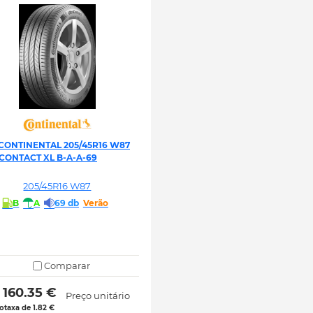
CONTINENTAL 205/45R16 W87
CONTACT XL B-A-A-69
205/45R16 W87
B
A
69 db
Verão
Comparar
 160.35 € 
Preço unitário
otaxa de 1.82 €