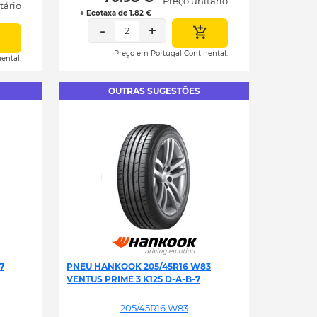
Preço unitário
tário
+ Ecotaxa de 1.82 €
-
+
2
Preço em Portugal Continental.
ental.
OUTRAS SUGESTÕES
7
PNEU HANKOOK 205/45R16 W83
VENTUS PRIME 3 K125 D-A-B-7
205/45R16 W83