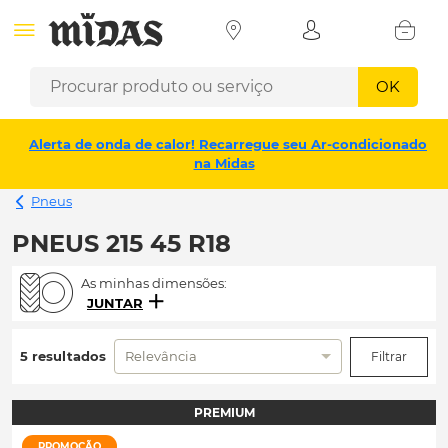
OK
Alerta de onda de calor! Recarregue seu Ar-condicionado
na Midas
Pneus
PNEUS 215 45 R18
As minhas dimensões:
JUNTAR
5 resultados
Relevância
Filtrar
PREMIUM
PROMOÇÃO