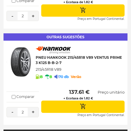
Comparar
+ Ecotaxa de 1.82 €
-
+
2
Preço em Portugal Continental.
OUTRAS SUGESTÕES
PNEU HANKOOK 215/45R18 V89 VENTUS PRIME
3 K125 B-B-2-7
215/45R18 V89
B
B
70 db
Verão
 137.61 € 
Preço unitário
Comparar
+ Ecotaxa de 1.82 €
-
+
2
Preço em Portugal Continental.