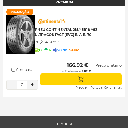
PREMIUM
PROMOÇÃO
PNEU CONTINENTAL 215/45R18 Y93
ULTRACONTACT (EVC) B-A-B-70
215/45R18 Y93
B
A
70 db
Verão
 166.92 € 
Preço unitário
Comparar
+ Ecotaxa de 1.82 €
-
+
2
Preço em Portugal Continental.