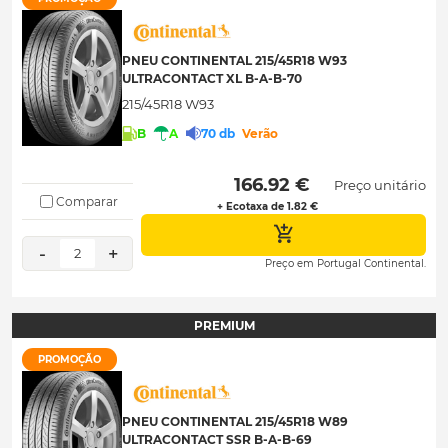
PNEU CONTINENTAL 215/45R18 W93
ULTRACONTACT XL B-A-B-70
215/45R18 W93
B
A
70 db
Verão
 166.92 € 
Preço unitário
Comparar
+ Ecotaxa de 1.82 €
-
+
2
Preço em Portugal Continental.
PREMIUM
PROMOÇÃO
PNEU CONTINENTAL 215/45R18 W89
ULTRACONTACT SSR B-A-B-69