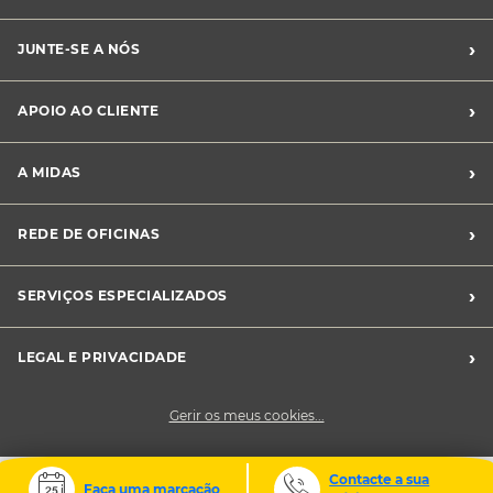
›
JUNTE-SE A NÓS
Recrutamento Midas
›
APOIO AO CLIENTE
Franchising Midas
Contacte-nos
›
A MIDAS
Livro de Reclamações
Canal de Denúncias
Quem somos?
›
REDE DE OFICINAS
Perguntas Frequentes
Sustentabilidade
Notícias Midas
Oficinas Midas
›
SERVIÇOS ESPECIALIZADOS
Frotas
›
LEGAL E PRIVACIDADE
Condições Gerais de Venda
Gerir os meus cookies...
Política de Privacidade
Cookies
Contacte a sua
Faça uma marcação