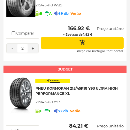
215/45R18 W89
B
A
69 db
Verão
 166.92 € 
Preço unitário
Comparar
+ Ecotaxa de 1.82 €
-
+
2
Preço em Portugal Continental.
BUDGET
PNEU KORMORAN 215/45R18 Y93 ULTRA HIGH
PERFORMANCE XL
215/45R18 Y93
C
C
72 db
Verão
 84.21 € 
Preço unitário