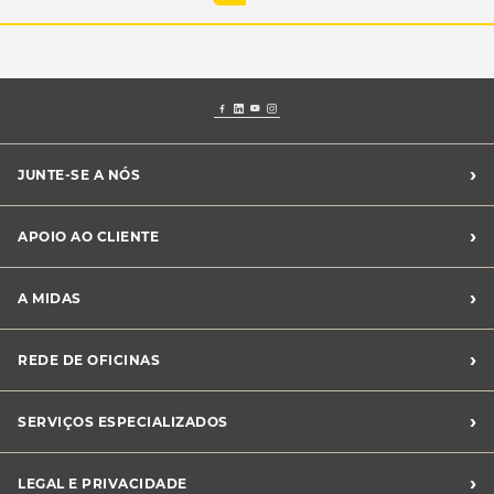
›
JUNTE-SE A NÓS
Recrutamento Midas
›
APOIO AO CLIENTE
Franchising Midas
Contacte-nos
›
A MIDAS
Livro de Reclamações
Canal de Denúncias
Quem somos?
›
REDE DE OFICINAS
Perguntas Frequentes
Sustentabilidade
Notícias Midas
Oficinas Midas
›
SERVIÇOS ESPECIALIZADOS
Frotas
›
LEGAL E PRIVACIDADE