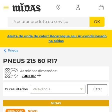
OK
Alerta de onda de calor! Recarregue seu Ar-condicionado
na Midas
Pneus
PNEUS 215 60 R17
As minhas dimensões:
JUNTAR
15 resultados
Relevância
Filtrar
MIDAS
NOVO
PROMOÇÃO