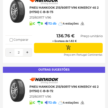
PNEU HANKOOK 215/60R17 V96 KINERGY 4S 2
(H750) C-B-B-73
215/60R17 V96
C
B
72 db
4 estações
 136.76 € 
Preço unitário
Comparar
+ Ecotaxa de 1.82 €
-
+
2
Preço em Portugal Continental.
OUTRAS SUGESTÕES
PNEU HANKOOK 215/60R17 V96 KINERGY 4S 2
(H750) C-B-B-72
215/60R17 V96
C
B
72 db
4 estações