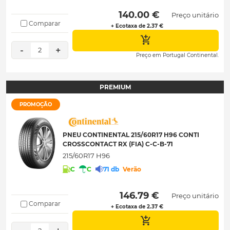
 140.00 € 
Preço unitário
Comparar
+ Ecotaxa de 2.37 €
-
+
2
Preço em Portugal Continental.
PREMIUM
PROMOÇÃO
PNEU CONTINENTAL 215/60R17 H96 CONTI
CROSSCONTACT RX (FIA) C-C-B-71
215/60R17 H96
C
C
71 db
Verão
 146.79 € 
Preço unitário
Comparar
+ Ecotaxa de 2.37 €