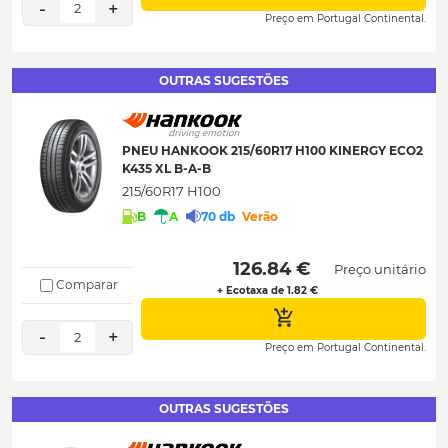
-
+
2
Preço em Portugal Continental.
OUTRAS SUGESTÕES
PNEU HANKOOK 215/60R17 H100 KINERGY ECO2
K435 XL B-A-B
215/60R17 H100
B
A
70 db
Verão
 126.84 € 
Preço unitário
Comparar
+ Ecotaxa de 1.82 €
-
+
2
Preço em Portugal Continental.
OUTRAS SUGESTÕES