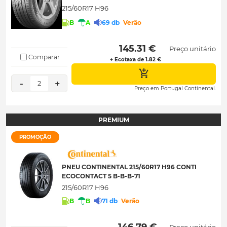
215/60R17 H96
B
A
69 db
Verão
 145.31 € 
Preço unitário
Comparar
+ Ecotaxa de 1.82 €
-
+
2
Preço em Portugal Continental.
PREMIUM
PROMOÇÃO
PNEU CONTINENTAL 215/60R17 H96 CONTI
ECOCONTACT 5 B-B-B-71
215/60R17 H96
B
B
71 db
Verão
 146.79 € 
Preço unitário