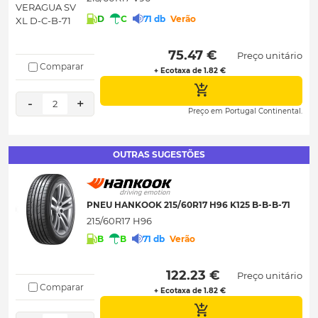
D
C
71 db
Verão
 75.47 € 
Preço unitário
Comparar
+ Ecotaxa de 1.82 €
-
+
2
Preço em Portugal Continental.
OUTRAS SUGESTÕES
PNEU HANKOOK 215/60R17 H96 K125 B-B-B-71
215/60R17 H96
B
B
71 db
Verão
 122.23 € 
Preço unitário
Comparar
+ Ecotaxa de 1.82 €