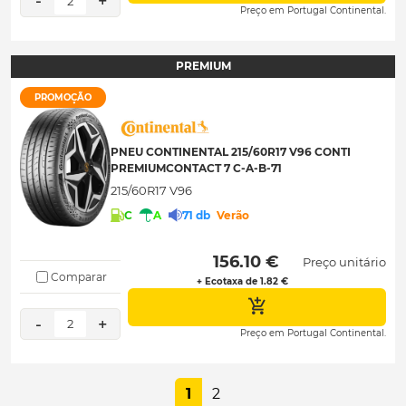
-
+
2
Preço em Portugal Continental.
PREMIUM
PROMOÇÃO
PNEU CONTINENTAL 215/60R17 V96 CONTI
PREMIUMCONTACT 7 C-A-B-71
215/60R17 V96
C
A
71 db
Verão
 156.10 € 
Preço unitário
Comparar
+ Ecotaxa de 1.82 €
-
+
2
Preço em Portugal Continental.
1
2