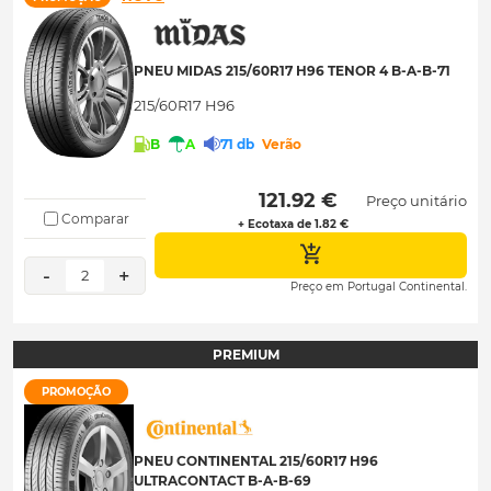
PNEU MIDAS 215/60R17 H96 TENOR 4 B-A-B-71
215/60R17 H96
B
A
71 db
Verão
 121.92 € 
Preço unitário
Comparar
+ Ecotaxa de 1.82 €
-
+
2
Preço em Portugal Continental.
PREMIUM
PROMOÇÃO
PNEU CONTINENTAL 215/60R17 H96
ULTRACONTACT B-A-B-69