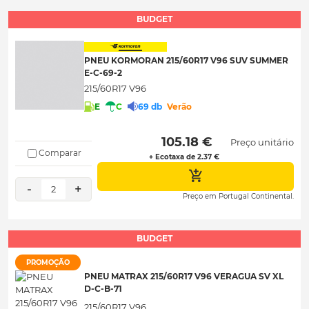
BUDGET
PNEU KORMORAN 215/60R17 V96 SUV SUMMER
E-C-69-2
215/60R17 V96
E
C
69 db
Verão
 105.18 € 
Preço unitário
Comparar
+ Ecotaxa de 2.37 €
-
+
2
Preço em Portugal Continental.
BUDGET
PROMOÇÃO
PNEU MATRAX 215/60R17 V96 VERAGUA SV XL
D-C-B-71
215/60R17 V96