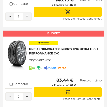
Comparar
+ Ecotaxa de 1.82 €
-
+
2
Preço em Portugal Continental.
BUDGET
PNEU KORMORAN 215/60R17 H96 ULTRA HIGH
PERFORMANCE C-C
215/60R17 H96
C
C
70 db
Verão
 83.44 € 
Preço unitário
Comparar
+ Ecotaxa de 1.82 €
-
+
2
Preço em Portugal Continental.