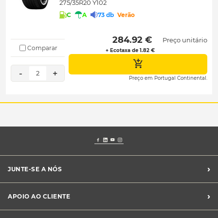
275/35R20 Y102
C
A
73 db
Verão
 284.92 € 
Preço unitário
Comparar
+ Ecotaxa de 1.82 €
-
+
2
Preço em Portugal Continental.
›
JUNTE-SE A NÓS
Recrutamento Midas
›
APOIO AO CLIENTE
Franchising Midas
Contacte-nos