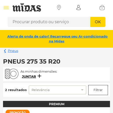
OK
Alerta de onda de calor! Recarregue seu Ar-condicionado
na Midas
Pneus
PNEUS 275 35 R20
As minhas dimensões:
JUNTAR
2 resultados
Relevância
Filtrar
PREMIUM
PROMOÇÃO