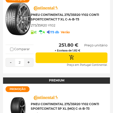
PNEU CONTINENTAL 275/35R20 Y102 CONTI
SPORTCONTACT 7 XL C-A-B-73
275/35R20 Y102
C
A
73 db
Verão
 251.80 € 
Preço unitário
Comparar
+ Ecotaxa de 1.82 €
-
+
2
Preço em Portugal Continental.
PREMIUM
PROMOÇÃO
PNEU CONTINENTAL 275/35R20 Y102 CONTI
SPORTCONTACT 5P XL (MO) C-A-B-73