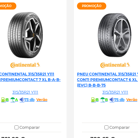
MOÇÃO
PROMOÇÃO
CONTINENTAL 315/35R21 Y111
PNEU CONTINENTAL 315/35R21 Y
 PREMIUMCONTACT 7 XL B-A-B-
CONTI PREMIUMCONTACT 6 XL S
(EVC) B-B-B-75
315/35R21 Y111
315/35R21 Y111
B
A
73 db
Verão
B
B
75 db
Verão
Comparar
Comparar