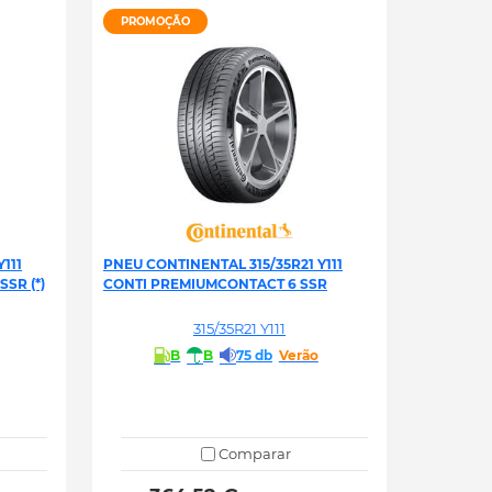
PROMOÇÃO
111
PNEU CONTINENTAL 315/35R21 Y111
SR (*)
CONTI PREMIUMCONTACT 6 SSR
315/35R21 Y111
B
B
75 db
Verão
Comparar