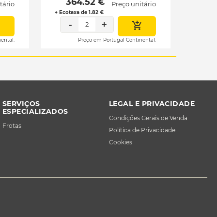
 364.52 € 
tário
Preço unitário
+ Ecotaxa de 1.82 €
-
+
2
ental.
Preço em Portugal Continental.
SERVIÇOS
LEGAL E PRIVACIDADE
ESPECIALIZADOS
Condições Gerais de Venda
Frotas
Política de Privacidade
Cookies