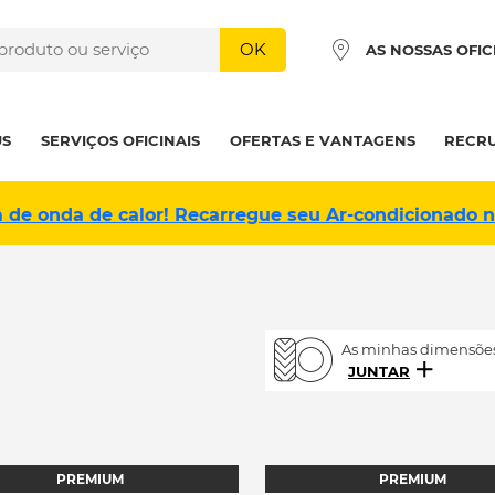
OK
AS NOSSAS OFIC
US
SERVIÇOS OFICINAIS
OFERTAS E VANTAGENS
RECR
a de onda de calor! Recarregue seu Ar-condicionado 
As minhas dimensões
JUNTAR
PREMIUM
PREMIUM