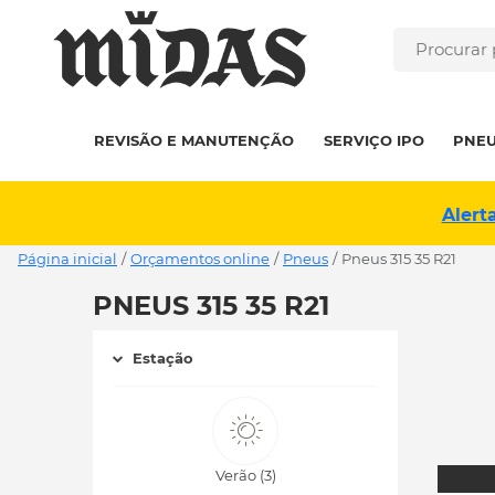
REVISÃO E MANUTENÇÃO
SERVIÇO IPO
PNE
Alert
Página inicial
/
Orçamentos online
/
Pneus
/
pneus 315 35 R21
PNEUS 315 35 R21
Estação
Verão (3)