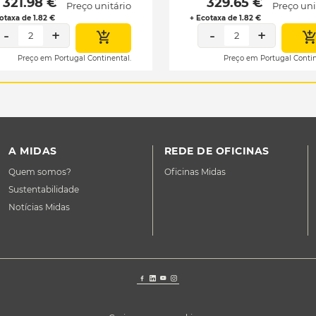
 321.98 € 
 329.65 € 
Preço unitário
Preço uni
otaxa de 1.82 €
+ Ecotaxa de 1.82 €
-
+
-
+
2
2
Preço em Portugal Continental.
Preço em Portugal Contin
A MIDAS
REDE DE OFICINAS
Quem somos?
Oficinas Midas
Sustentabilidade
Notícias Midas