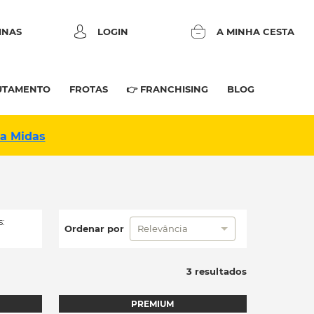
INAS
LOGIN
A MINHA CESTA
UTAMENTO
FROTAS
👉 FRANCHISING
BLOG
na Midas
:
Ordenar por
Relevância
3 resultados
PREMIUM