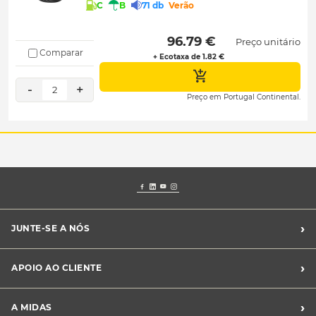
C
B
71 db
Verão
 96.79 € 
Preço unitário
Comparar
+ Ecotaxa de 1.82 €
-
+
2
Preço em Portugal Continental.
›
JUNTE-SE A NÓS
Recrutamento Midas
›
APOIO AO CLIENTE
Franchising Midas
Contacte-nos
›
A MIDAS
Livro de Reclamações