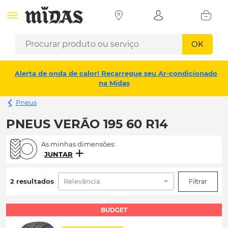
OK
Alerta de onda de calor! Recarregue seu Ar-condicionado
na Midas
Pneus
PNEUS VERÃO 195 60 R14
As minhas dimensões:
JUNTAR
2 resultados
Relevância
Filtrar
BUDGET