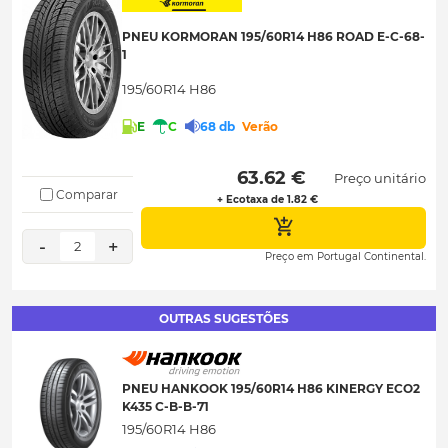
PNEU KORMORAN 195/60R14 H86 ROAD E-C-68-
1
195/60R14 H86
E
C
68 db
Verão
 63.62 € 
Preço unitário
Comparar
+ Ecotaxa de 1.82 €
-
+
2
Preço em Portugal Continental.
OUTRAS SUGESTÕES
PNEU HANKOOK 195/60R14 H86 KINERGY ECO2
K435 C-B-B-71
195/60R14 H86