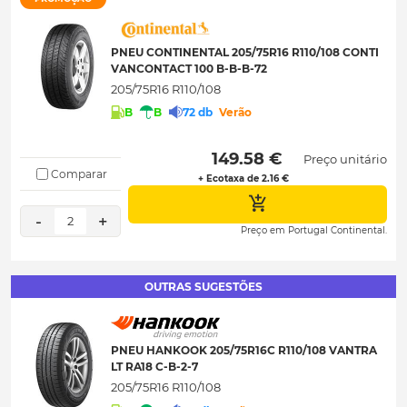
PNEU CONTINENTAL 205/75R16 R110/108 CONTI
VANCONTACT 100 B-B-B-72
205/75R16 R110/108
B
B
72 db
Verão
 149.58 € 
Preço unitário
Comparar
+ Ecotaxa de 2.16 €
-
+
2
Preço em Portugal Continental.
OUTRAS SUGESTÕES
PNEU HANKOOK 205/75R16C R110/108 VANTRA
LT RA18 C-B-2-7
205/75R16 R110/108