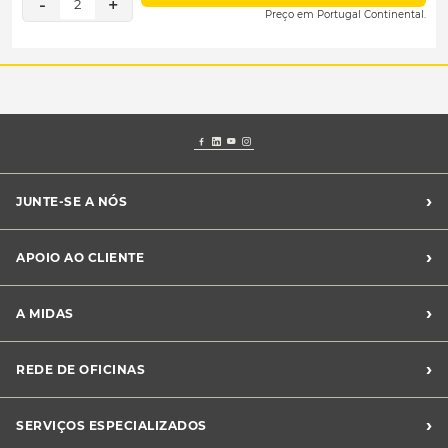
-
+
2
Preço em Portugal Continental.
›
JUNTE-SE A NÓS
Recrutamento Midas
›
APOIO AO CLIENTE
Franchising Midas
Contacte-nos
›
A MIDAS
Livro de Reclamações
Canal de Denúncias
Quem somos?
›
REDE DE OFICINAS
Perguntas Frequentes
Sustentabilidade
Notícias Midas
Oficinas Midas
›
SERVIÇOS ESPECIALIZADOS