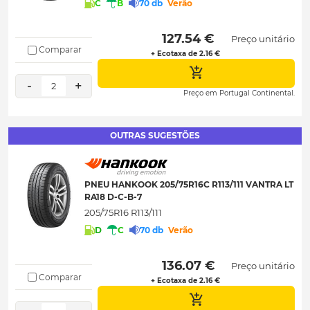
C
B
70 db
Verão
 127.54 € 
Preço unitário
Comparar
+ Ecotaxa de 2.16 €
-
+
2
Preço em Portugal Continental.
OUTRAS SUGESTÕES
PNEU HANKOOK 205/75R16C R113/111 VANTRA LT
RA18 D-C-B-7
205/75R16 R113/111
D
C
70 db
Verão
 136.07 € 
Preço unitário
Comparar
+ Ecotaxa de 2.16 €