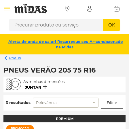
OK
Alerta de onda de calor! Recarregue seu Ar-condicionado
na Midas
Pneus
PNEUS VERÃO 205 75 R16
As minhas dimensões:
JUNTAR
3 resultados
Relevância
Filtrar
PREMIUM
PROMOÇÃO