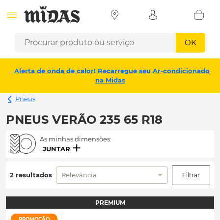
OK
Alerta de onda de calor! Recarregue seu Ar-condicionado
na Midas
Pneus
PNEUS VERÃO 235 65 R18
As minhas dimensões:
JUNTAR
2 resultados
Relevância
Filtrar
PREMIUM
PROMOÇÃO