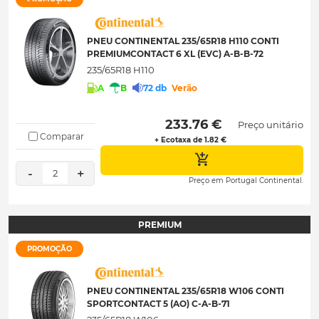
PNEU CONTINENTAL 235/65R18 H110 CONTI
PREMIUMCONTACT 6 XL (EVC) A-B-B-72
235/65R18 H110
A
B
72 db
Verão
 233.76 € 
Preço unitário
Comparar
+ Ecotaxa de 1.82 €
-
+
2
Preço em Portugal Continental.
PREMIUM
PROMOÇÃO
PNEU CONTINENTAL 235/65R18 W106 CONTI
SPORTCONTACT 5 (AO) C-A-B-71