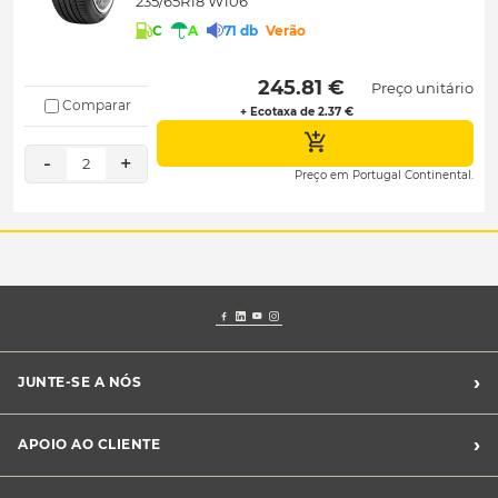
235/65R18 W106
C
A
71 db
Verão
 245.81 € 
Preço unitário
Comparar
+ Ecotaxa de 2.37 €
-
+
2
Preço em Portugal Continental.
›
JUNTE-SE A NÓS
Recrutamento Midas
›
APOIO AO CLIENTE
Franchising Midas
Contacte-nos