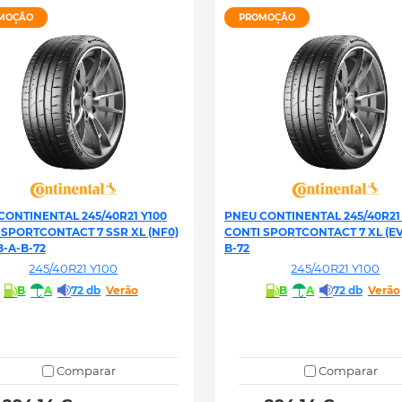
MOÇÃO
PROMOÇÃO
CONTINENTAL 245/40R21 Y100
PNEU CONTINENTAL 245/40R21
 SPORTCONTACT 7 SSR XL (NF0)
CONTI SPORTCONTACT 7 XL (EV
B-A-B-72
B-72
245/40R21 Y100
245/40R21 Y100
B
A
72 db
Verão
B
A
72 db
Verão
Comparar
Comparar