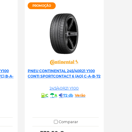
PROMOÇÃO
 Y100
PNEU CONTINENTAL 245/40R21 Y100
C) B-A-
CONTI SPORTCONTACT 6 (AO) C-A-B-72
245/40R21 Y100
C
A
72 db
Verão
Comparar