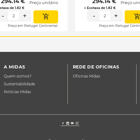
 294.14 € 
 294.14 € 
Preço unitário
Preço uni
otaxa de 1.82 €
+ Ecotaxa de 1.82 €
-
+
-
+
2
2
Preço em Portugal Continental.
Preço em Portugal Contin
A MIDAS
REDE DE OFICINAS
Quem somos?
Oficinas Midas
Sustentabilidade
Notícias Midas