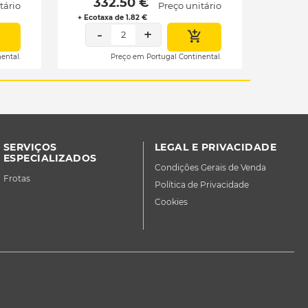
 332.50 € 
tário
Preço unitário
+ Ecotaxa de 1.82 €
-
+
2
ental.
Preço em Portugal Continental.
SERVIÇOS
LEGAL E PRIVACIDADE
ESPECIALIZADOS
Condições Gerais de Venda
Frotas
Política de Privacidade
Cookies