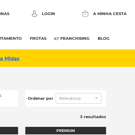
INAS
LOGIN
A MINHA CESTA
UTAMENTO
FROTAS
👉 FRANCHISING
BLOG
na Midas
:
Ordenar por
Relevância
3 resultados
PREMIUM