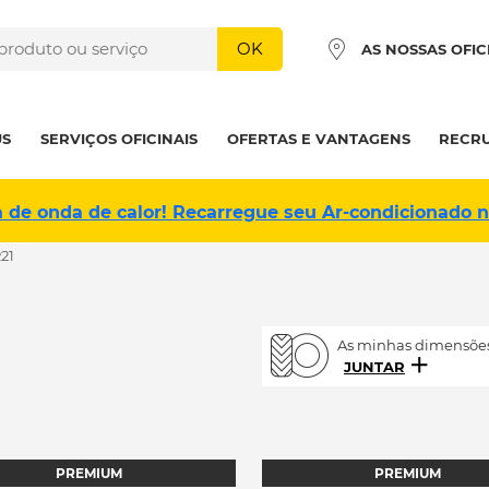
OK
AS NOSSAS OFIC
US
SERVIÇOS OFICINAIS
OFERTAS E VANTAGENS
RECR
a de onda de calor! Recarregue seu Ar-condicionado 
21
As minhas dimensões
JUNTAR
PREMIUM
PREMIUM