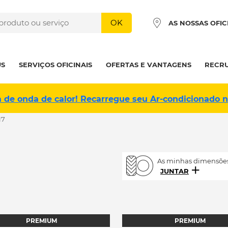
OK
AS NOSSAS OFIC
US
SERVIÇOS OFICINAIS
OFERTAS E VANTAGENS
RECR
a de onda de calor! Recarregue seu Ar-condicionado 
17
As minhas dimensões
JUNTAR
PREMIUM
PREMIUM