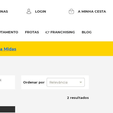
INAS
LOGIN
A MINHA CESTA
UTAMENTO
FROTAS
👉 FRANCHISING
BLOG
na Midas
:
Ordenar por
Relevância
2 resultados