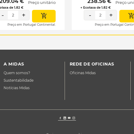
 209.04 € 
 238.56 € 
Preço unitário
Preço uni
otaxa de 1.82 €
+ Ecotaxa de 1.82 €
-
+
-
+
2
2
Preço em Portugal Continental.
Preço em Portugal Contin
A MIDAS
REDE DE OFICINAS
Quem somos?
Oficinas Midas
Sustentabilidade
Notícias Midas