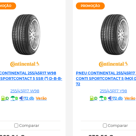
MOÇÃO
PROMOÇÃO
CONTINENTAL 255/45R17 W98
PNEU CONTINENTAL 255/45R17
 SPORTCONTACT 5 SSR (*) D-B-B-
CONTI SPORTCONTACT 5 (MO) 
72
255/45R17 W98
255/45R17 Y98
D
B
72 db
Verão
D
B
72 db
Verão
Comparar
Comparar