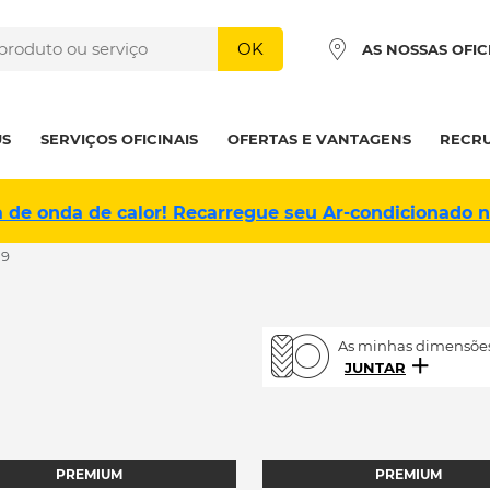
OK
AS NOSSAS OFIC
US
SERVIÇOS OFICINAIS
OFERTAS E VANTAGENS
RECR
a de onda de calor! Recarregue seu Ar-condicionado 
19
As minhas dimensões
JUNTAR
PREMIUM
PREMIUM