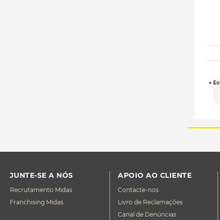
+ Ec
JUNTE-SE A NÓS
APOIO AO CLIENTE
Recrutamento Midas
Contacte-nos
Franchising Midas
Livro de Reclamações
Canal de Denúncias