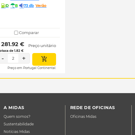
D
B
73 db
Verão
Comparar
 281.92 € 
Preço unitário
otaxa de 1.82 €
-
+
2
Preço em Portugal Continental.
A MIDAS
REDE DE OFICINAS
Quem somos?
Oficinas Midas
Sustentabilidade
Notícias Midas