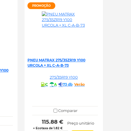
PROMOÇÃO
PNEU MATRAX 275/35ZR19 Y100
URCOLA + XL C-A-B-73
Y100
275/35R19 Y100
C
A
73 db
Verão
Comparar
 115.88 € 
Preço unitário
+ Ecotaxa de 1.82 €