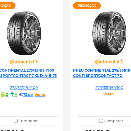
MOÇÃO
PROMOÇÃO
CONTINENTAL 275/35R19 Y100
PNEU CONTINENTAL 275/35R19 
 SPORTCONTACT 7 XL D-A-B-73
CONTI SPORTCONTACT 7 X
275/35R19 Y100
275/35R19 Y100
Verão
D
A
73 db
Verão
Comparar
Comparar