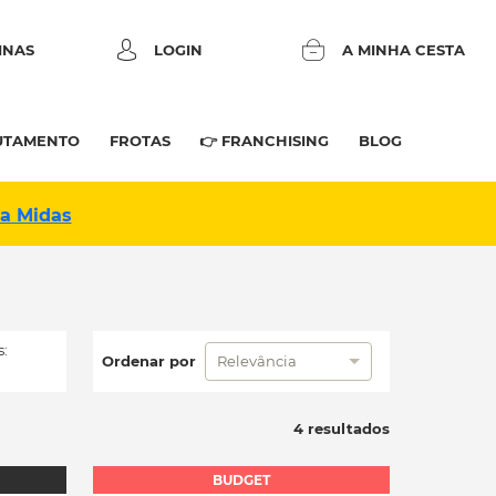
INAS
LOGIN
A MINHA CESTA
UTAMENTO
FROTAS
👉 FRANCHISING
BLOG
na Midas
:
Ordenar por
Relevância
4 resultados
BUDGET