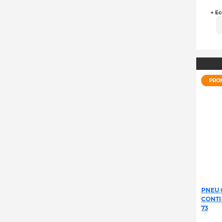
+ Ec
PRO
PNEU 
CONTI
73