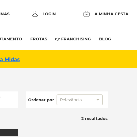
INAS
LOGIN
A MINHA CESTA
UTAMENTO
FROTAS
👉 FRANCHISING
BLOG
na Midas
:
Ordenar por
Relevância
2 resultados