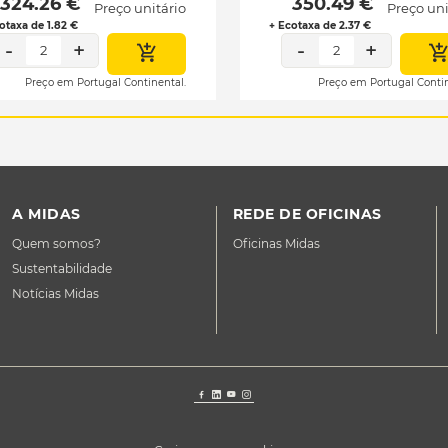
 324.26 € 
 350.49 € 
Preço unitário
Preço uni
otaxa de 1.82 €
+ Ecotaxa de 2.37 €
-
+
-
+
2
2
Preço em Portugal Continental.
Preço em Portugal Contin
A MIDAS
REDE DE OFICINAS
Quem somos?
Oficinas Midas
Sustentabilidade
Notícias Midas