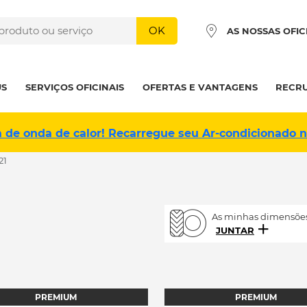
OK
AS NOSSAS OFIC
US
SERVIÇOS OFICINAIS
OFERTAS E VANTAGENS
RECR
a de onda de calor! Recarregue seu Ar-condicionado 
21
As minhas dimensões
JUNTAR
PREMIUM
PREMIUM