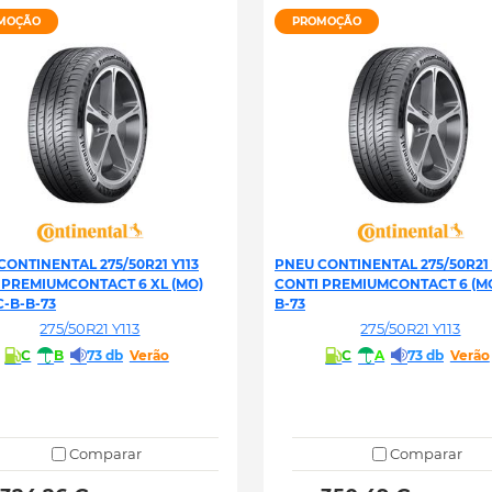
MOÇÃO
PROMOÇÃO
CONTINENTAL 275/50R21 Y113
PNEU CONTINENTAL 275/50R21 
 PREMIUMCONTACT 6 XL (MO)
CONTI PREMIUMCONTACT 6 (MO
C-B-B-73
B-73
275/50R21 Y113
275/50R21 Y113
C
B
73 db
Verão
C
A
73 db
Verão
Comparar
Comparar