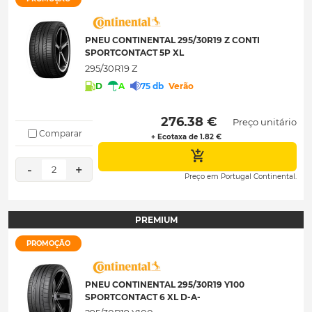
PNEU CONTINENTAL 295/30R19 Z CONTI
SPORTCONTACT 5P XL
295/30R19 Z
D
A
75 db
Verão
 276.38 € 
Preço unitário
Comparar
+ Ecotaxa de 1.82 €
-
+
2
Preço em Portugal Continental.
PREMIUM
PROMOÇÃO
PNEU CONTINENTAL 295/30R19 Y100
SPORTCONTACT 6 XL D-A-