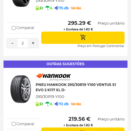
295/30R19 Y100
D
A
75 db
Verão
 295.29 € 
Preço unitário
Comparar
+ Ecotaxa de 1.82 €
-
+
2
Preço em Portugal Continental.
OUTRAS SUGESTÕES
PNEU HANKOOK 295/30R19 Y100 VENTUS S1
EVO 2 K117 XL D-
295/30R19 Y100
D
A
72 db
Verão
 219.56 € 
Preço unitário
Comparar
+ Ecotaxa de 1.82 €