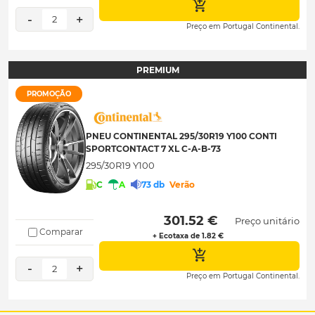
-
+
2
Preço em Portugal Continental.
PREMIUM
PROMOÇÃO
PNEU CONTINENTAL 295/30R19 Y100 CONTI
SPORTCONTACT 7 XL C-A-B-73
295/30R19 Y100
C
A
73 db
Verão
 301.52 € 
Preço unitário
Comparar
+ Ecotaxa de 1.82 €
-
+
2
Preço em Portugal Continental.