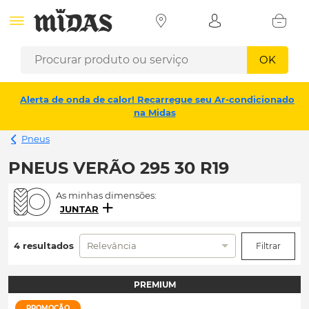
OK
Alerta de onda de calor! Recarregue seu Ar-condicionado
na Midas
Pneus
PNEUS VERÃO 295 30 R19
As minhas dimensões:
JUNTAR
4 resultados
Relevância
Filtrar
PREMIUM
PROMOÇÃO