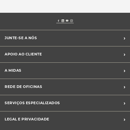
›
JUNTE-SE A NÓS
Recrutamento Midas
›
APOIO AO CLIENTE
Franchising Midas
Contacte-nos
›
A MIDAS
Livro de Reclamações
Canal de Denúncias
Quem somos?
›
REDE DE OFICINAS
Perguntas Frequentes
Sustentabilidade
Notícias Midas
Oficinas Midas
›
SERVIÇOS ESPECIALIZADOS
Frotas
›
LEGAL E PRIVACIDADE