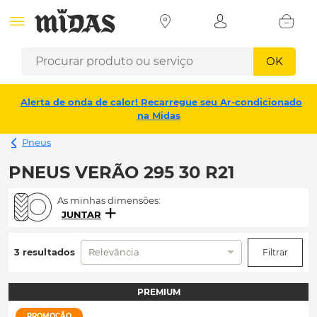
OK
Alerta de onda de calor! Recarregue seu Ar-condicionado
na Midas
Pneus
PNEUS VERÃO 295 30 R21
As minhas dimensões:
JUNTAR
3 resultados
Relevância
Filtrar
PREMIUM
PROMOÇÃO