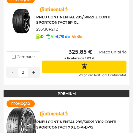
PNEU CONTINENTAL 295/30R21 Z CONTI
SPORTCONTACT 5P XL
295/30R21 Z
D
A
75 db
Verão
 325.85 € 
Preço unitário
Comparar
+ Ecotaxa de 1.82 €
-
+
2
Preço em Portugal Continental.
PREMIUM
PROMOÇÃO
PNEU CONTINENTAL 295/30R21 Y102 CONTI
SPORTCONTACT 7 XL C-A-B-75