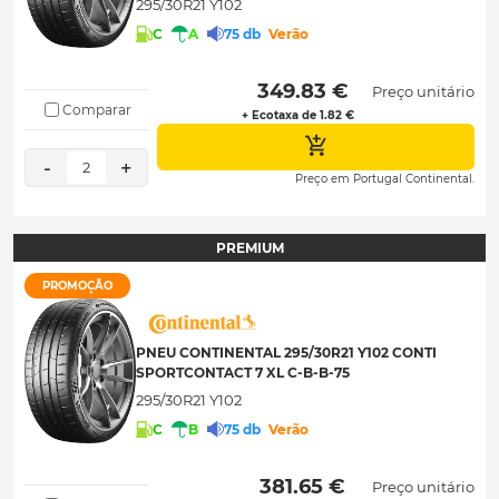
295/30R21 Y102
C
A
75 db
Verão
 349.83 € 
Preço unitário
Comparar
+ Ecotaxa de 1.82 €
-
+
2
Preço em Portugal Continental.
PREMIUM
PROMOÇÃO
PNEU CONTINENTAL 295/30R21 Y102 CONTI
SPORTCONTACT 7 XL C-B-B-75
295/30R21 Y102
C
B
75 db
Verão
 381.65 € 
Preço unitário