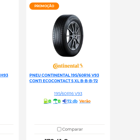
PROMOÇÃO
 H93
PNEU CONTINENTAL 195/60R16 V93
CONTI ECOCONTACT 5 XL B-B-B-72
195/60R16 V93
B
B
72 db
Verão
Comparar