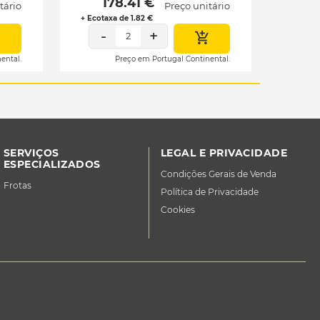
 178.41 € 
tário
Preço unitário
+ Ecotaxa de 1.82 €
-
+
2
ental.
Preço em Portugal Continental.
SERVIÇOS
LEGAL E PRIVACIDADE
ESPECIALIZADOS
Condições Gerais de Venda
Frotas
Política de Privacidade
Cookies