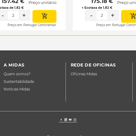
 157.42 € 
 175.18 € 
Preço unitário
Preço uni
otaxa de 1.82 €
+ Ecotaxa de 1.82 €
-
+
-
+
2
2
Preço em Portugal Continental.
Preço em Portugal Contin
A MIDAS
REDE DE OFICINAS
Quem somos?
Oficinas Midas
Sustentabilidade
Notícias Midas