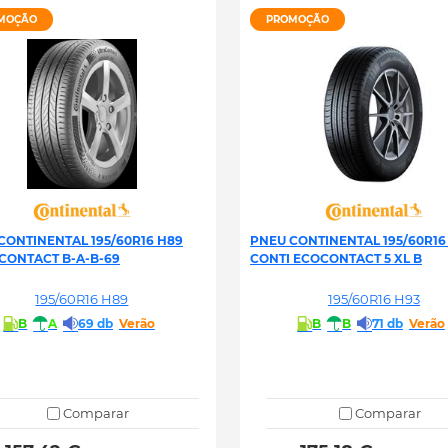
MOÇÃO
PROMOÇÃO
CONTINENTAL 195/60R16 H89
PNEU CONTINENTAL 195/60R16
CONTACT B-A-B-69
CONTI ECOCONTACT 5 XL B
195/60R16 H89
195/60R16 H93
B
A
69 db
Verão
B
B
71 db
Verão
Comparar
Comparar