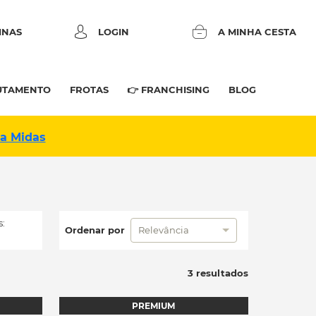
INAS
LOGIN
A MINHA CESTA
UTAMENTO
FROTAS
👉 FRANCHISING
BLOG
na Midas
:
Ordenar por
Relevância
3 resultados
PREMIUM