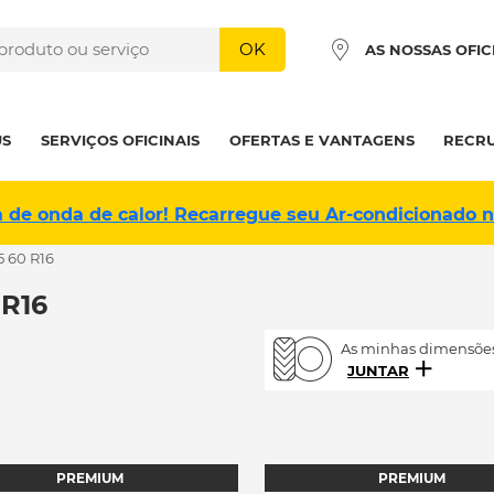
OK
AS NOSSAS OFIC
US
SERVIÇOS OFICINAIS
OFERTAS E VANTAGENS
RECR
a de onda de calor! Recarregue seu Ar-condicionado 
5 60 R16
R16
As minhas dimensões
JUNTAR
PREMIUM
PREMIUM