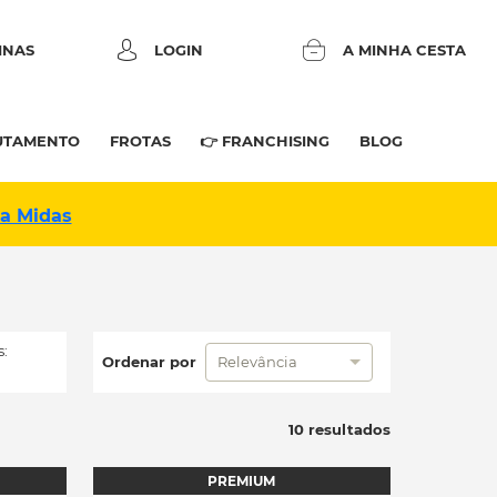
INAS
LOGIN
A MINHA CESTA
UTAMENTO
FROTAS
👉 FRANCHISING
BLOG
na Midas
:
Ordenar por
Relevância
10 resultados
PREMIUM