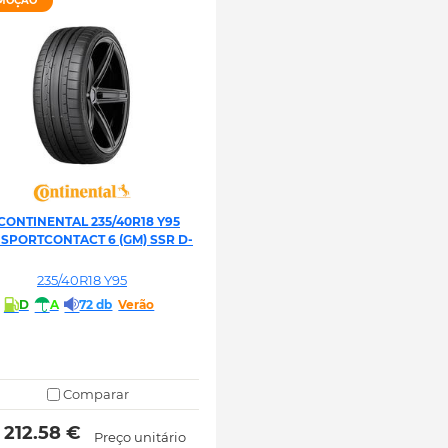
MOÇÃO
CONTINENTAL 235/40R18 Y95
 SPORTCONTACT 6 (GM) SSR D-
235/40R18 Y95
D
A
72 db
Verão
Comparar
 212.58 € 
Preço unitário