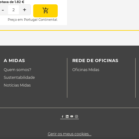
otaxa de 1.82 €
-
+
2
Preço em Portugal Continental.
A MIDAS
REDE DE OFICINAS
Quem somos?
Oficinas Midas
Sustentabilidade
Notícias Midas
Gerir os meus cookies...