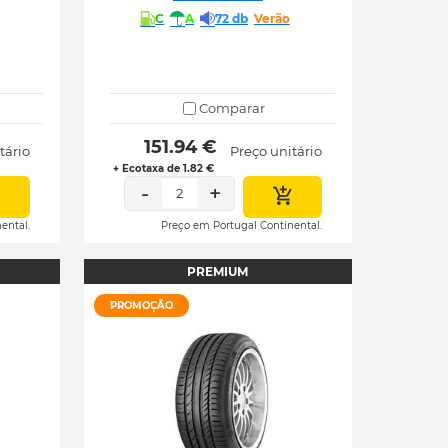
C
A
72 db
Verão
Comparar
 151.94 € 
tário
Preço unitário
+ Ecotaxa de 1.82 €
-
+
2
ental.
Preço em Portugal Continental.
PREMIUM
PROMOÇÃO