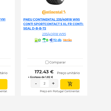
Y91
PNEU CONTINENTAL 235/40R18 W95
CONTI SPORTCONTACT 5 XL FR CONTI-
SEAL D-B-B-72
235/40R18 W95
D
B
72 db
Verão
Comparar
 172.43 € 
tário
Preço unitário
+ Ecotaxa de 1.82 €
-
+
2
ental.
Preço em Portugal Continental.