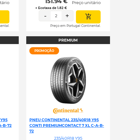
 151.94 € 
tário
Preço unitário
+ Ecotaxa de 1.82 €
-
+
2
ental.
Preço em Portugal Continental.
PREMIUM
PROMOÇÃO
 Y95
PNEU CONTINENTAL 235/40R18 Y95
A-B-72
CONTI PREMIUMCONTACT 7 XL C-A-B-
72
235/40R18 Y95