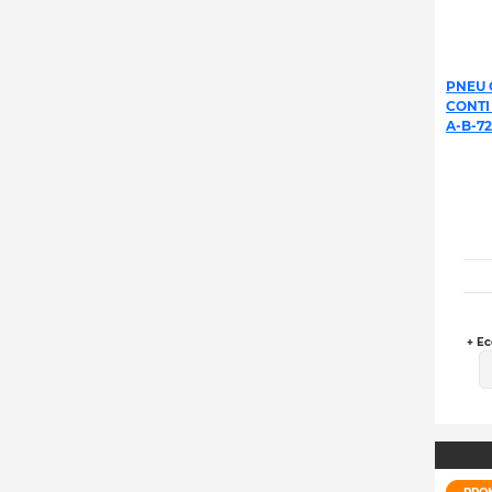
PNEU 
CONTI
A-B-72
+ Ec