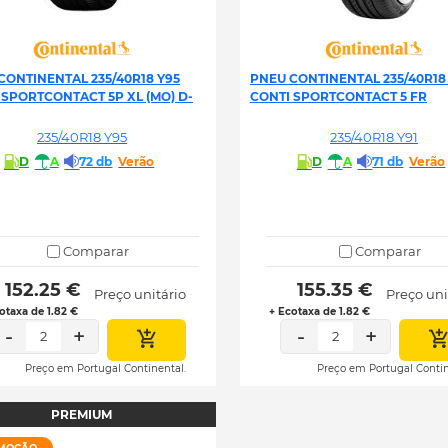
CONTINENTAL 235/40R18 Y95
PNEU CONTINENTAL 235/40R18 
 SPORTCONTACT 5P XL (MO) D-
CONTI SPORTCONTACT 5 FR
235/40R18 Y95
235/40R18 Y91
D
A
72 db
Verão
D
A
71 db
Verão
Comparar
Comparar
 152.25 € 
 155.35 € 
Preço unitário
Preço uni
otaxa de 1.82 €
+ Ecotaxa de 1.82 €
-
+
-
+
2
2
Preço em Portugal Continental.
Preço em Portugal Contin
PREMIUM