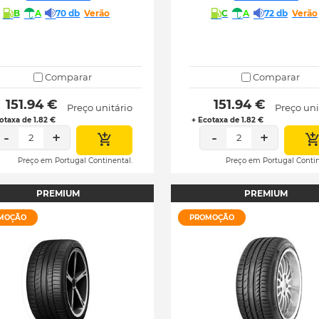
B
A
70 db
Verão
C
A
72 db
Verão
Comparar
Comparar
 151.94 € 
 151.94 € 
Preço unitário
Preço uni
otaxa de 1.82 €
+ Ecotaxa de 1.82 €
-
+
-
+
2
2
Preço em Portugal Continental.
Preço em Portugal Contin
PREMIUM
PREMIUM
MOÇÃO
PROMOÇÃO