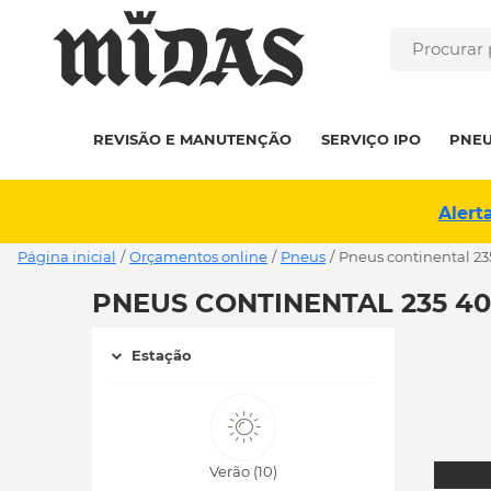
REVISÃO E MANUTENÇÃO
SERVIÇO IPO
PNE
Alert
Página inicial
/
Orçamentos online
/
Pneus
/
pneus continental 23
PNEUS CONTINENTAL 235 40
Estação
Verão (10)