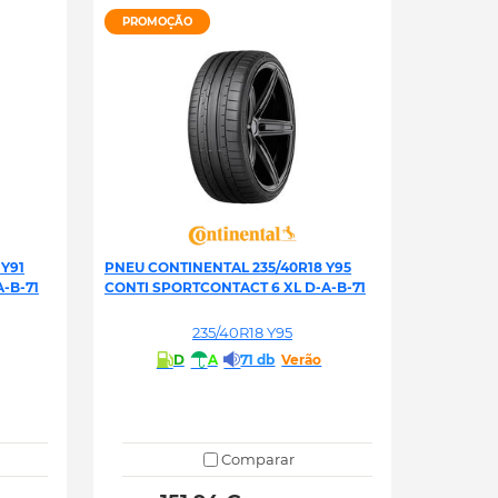
PROMOÇÃO
Y91
PNEU CONTINENTAL 235/40R18 Y95
-B-71
CONTI SPORTCONTACT 6 XL D-A-B-71
235/40R18 Y95
D
A
71 db
Verão
Comparar