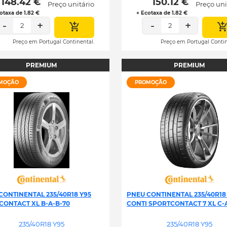
 148.42 € 
 150.12 € 
Preço unitário
Preço uni
otaxa de 1.82 €
+ Ecotaxa de 1.82 €
-
+
-
+
2
2
Preço em Portugal Continental.
Preço em Portugal Contin
PREMIUM
PREMIUM
MOÇÃO
PROMOÇÃO
CONTINENTAL 235/40R18 Y95
PNEU CONTINENTAL 235/40R18
CONTACT XL B-A-B-70
CONTI SPORTCONTACT 7 XL C-
235/40R18 Y95
235/40R18 Y95