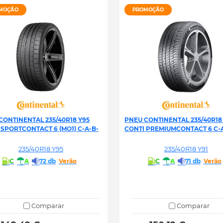
MOÇÃO
PROMOÇÃO
CONTINENTAL 235/40R18 Y95
PNEU CONTINENTAL 235/40R18 
 SPORTCONTACT 6 (MO1) C-A-B-
CONTI PREMIUMCONTACT 6 C-A
235/40R18 Y95
235/40R18 Y91
C
A
72 db
Verão
C
A
71 db
Verão
Comparar
Comparar