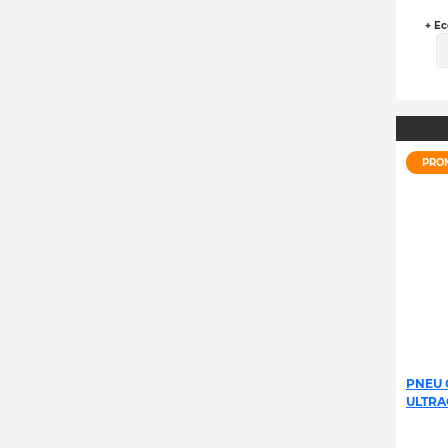
+ Ec
PRO
PNEU 
ULTRA