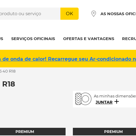
OK
AS NOSSAS OFIC
US
SERVIÇOS OFICINAIS
OFERTAS E VANTAGENS
RECR
a de onda de calor! Recarregue seu Ar-condicionado 
5 40 R18
 R18
As minhas dimensões
JUNTAR
PREMIUM
PREMIUM