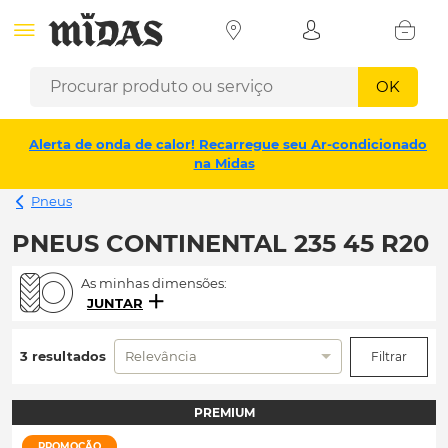
OK
Alerta de onda de calor! Recarregue seu Ar-condicionado
na Midas
Pneus
PNEUS CONTINENTAL 235 45 R20
As minhas dimensões:
JUNTAR
3 resultados
Relevância
Filtrar
PREMIUM
PROMOÇÃO