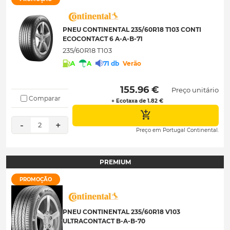
PNEU CONTINENTAL 235/60R18 T103 CONTI
ECOCONTACT 6 A-A-B-71
235/60R18 T103
A
A
71 db
Verão
 155.96 € 
Preço unitário
Comparar
+ Ecotaxa de 1.82 €
-
+
2
Preço em Portugal Continental.
PREMIUM
PROMOÇÃO
PNEU CONTINENTAL 235/60R18 V103
ULTRACONTACT B-A-B-70