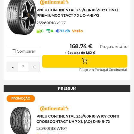
PNEU CONTINENTAL 235/60R18 V107 CONTI
PREMIUMCONTACT 7 XL C-A-B-72
235/60R18 V107
C
A
72 db
Verão
 168.74 € 
Preço unitário
Comparar
+ Ecotaxa de 1.82 €
-
+
2
Preço em Portugal Continental.
PREMIUM
PROMOÇÃO
PNEU CONTINENTAL 235/60R18 W107 CONTI
CROSSCONTACT UHP XL (AO) D-B-B-72
235/60R18 W107