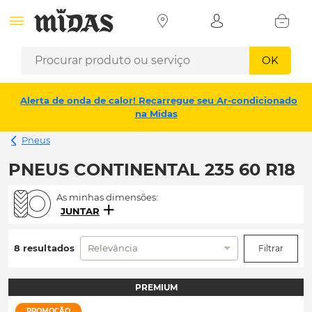
OK
Alerta de onda de calor! Recarregue seu Ar-condicionado
na Midas
Pneus
PNEUS CONTINENTAL 235 60 R18
As minhas dimensões:
JUNTAR
8 resultados
Relevância
Filtrar
PREMIUM
PROMOÇÃO