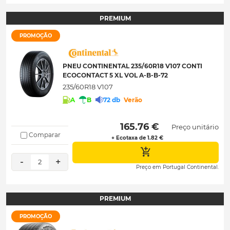
PREMIUM
PROMOÇÃO
PNEU CONTINENTAL 235/60R18 V107 CONTI
ECOCONTACT 5 XL VOL A-B-B-72
235/60R18 V107
A
B
72 db
Verão
 165.76 € 
Preço unitário
Comparar
+ Ecotaxa de 1.82 €
-
+
2
Preço em Portugal Continental.
PREMIUM
PROMOÇÃO