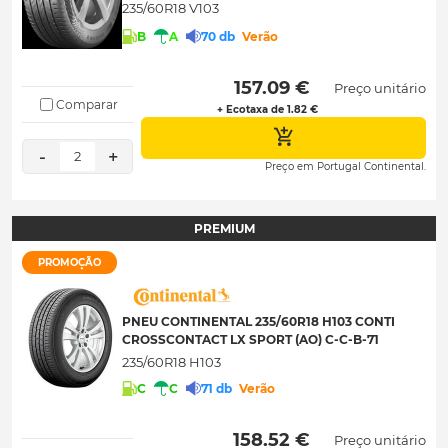
235/60R18 V103
B
A
70 db
Verão
 157.09 € 
Preço unitário
Comparar
+ Ecotaxa de 1.82 €
-
+
2
Preço em Portugal Continental.
PREMIUM
PROMOÇÃO
PNEU CONTINENTAL 235/60R18 H103 CONTI
CROSSCONTACT LX SPORT (AO) C-C-B-71
235/60R18 H103
C
C
71 db
Verão
 158.52 € 
Preço unitário