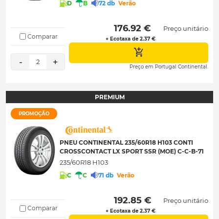
D
B
72 db
Verão
 176.92 € 
Preço unitário
Comparar
+ Ecotaxa de 2.37 €
-
+
2
Preço em Portugal Continental.
PREMIUM
PROMOÇÃO
PNEU CONTINENTAL 235/60R18 H103 CONTI
CROSSCONTACT LX SPORT SSR (MOE) C-C-B-71
235/60R18 H103
C
C
71 db
Verão
 192.85 € 
Preço unitário
Comparar
+ Ecotaxa de 2.37 €