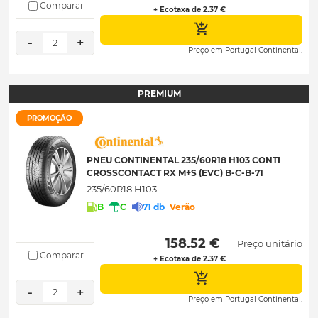
Comparar
+ Ecotaxa de 2.37 €
-
+
2
Preço em Portugal Continental.
PREMIUM
PROMOÇÃO
PNEU CONTINENTAL 235/60R18 H103 CONTI
CROSSCONTACT RX M+S (EVC) B-C-B-71
235/60R18 H103
B
C
71 db
Verão
 158.52 € 
Preço unitário
Comparar
+ Ecotaxa de 2.37 €
-
+
2
Preço em Portugal Continental.