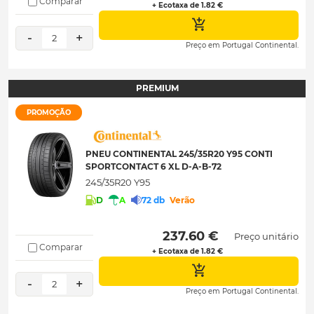
Comparar
+ Ecotaxa de 1.82 €
-
+
2
Preço em Portugal Continental.
PREMIUM
PROMOÇÃO
PNEU CONTINENTAL 245/35R20 Y95 CONTI
SPORTCONTACT 6 XL D-A-B-72
245/35R20 Y95
D
A
72 db
Verão
 237.60 € 
Preço unitário
Comparar
+ Ecotaxa de 1.82 €
-
+
2
Preço em Portugal Continental.