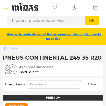
OK
Alerta de onda de calor! Recarregue seu Ar-condicionado
na Midas
Pneus
PNEUS CONTINENTAL 245 35 R20
As minhas dimensões:
JUNTAR
5 resultados
Relevância
Filtrar
PREMIUM
PROMOÇÃO