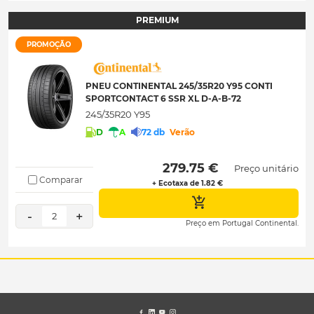
PREMIUM
PROMOÇÃO
PNEU CONTINENTAL 245/35R20 Y95 CONTI
SPORTCONTACT 6 SSR XL D-A-B-72
245/35R20 Y95
D
A
72 db
Verão
 279.75 € 
Preço unitário
Comparar
+ Ecotaxa de 1.82 €
-
+
2
Preço em Portugal Continental.