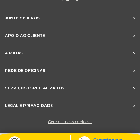
›
JUNTE-SE A NÓS
Recrutamento Midas
›
APOIO AO CLIENTE
Franchising Midas
Contacte-nos
›
A MIDAS
Livro de Reclamações
Canal de Denúncias
Quem somos?
›
REDE DE OFICINAS
Perguntas Frequentes
Sustentabilidade
Notícias Midas
Oficinas Midas
›
SERVIÇOS ESPECIALIZADOS
Frotas
›
LEGAL E PRIVACIDADE
Condições Gerais de Venda
Gerir os meus cookies...
Política de Privacidade
Cookies
Contacte a sua