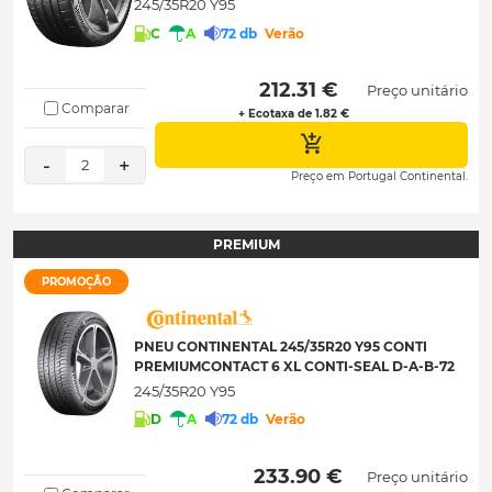
245/35R20 Y95
C
A
72 db
Verão
 212.31 € 
Preço unitário
Comparar
+ Ecotaxa de 1.82 €
-
+
2
Preço em Portugal Continental.
PREMIUM
PROMOÇÃO
PNEU CONTINENTAL 245/35R20 Y95 CONTI
PREMIUMCONTACT 6 XL CONTI-SEAL D-A-B-72
245/35R20 Y95
D
A
72 db
Verão
 233.90 € 
Preço unitário