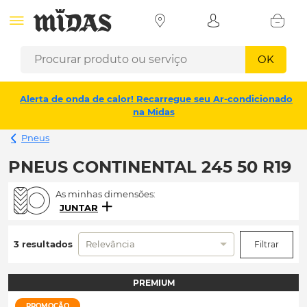
OK
Alerta de onda de calor! Recarregue seu Ar-condicionado
na Midas
Pneus
PNEUS CONTINENTAL 245 50 R19
As minhas dimensões:
JUNTAR
3 resultados
Relevância
Filtrar
PREMIUM
PROMOÇÃO