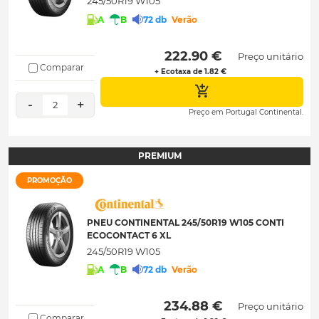
245/50R19 W105
A
B
72 db
Verão
 222.90 € 
Preço unitário
Comparar
+ Ecotaxa de 1.82 €
-
+
2
Preço em Portugal Continental.
PREMIUM
PROMOÇÃO
PNEU CONTINENTAL 245/50R19 W105 CONTI
ECOCONTACT 6 XL
245/50R19 W105
A
B
72 db
Verão
 234.88 € 
Preço unitário
Comparar