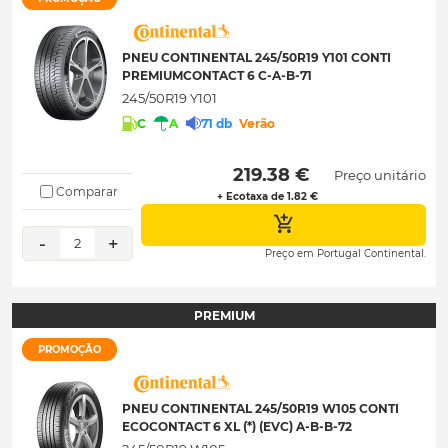
PNEU CONTINENTAL 245/50R19 Y101 CONTI
PREMIUMCONTACT 6 C-A-B-71
245/50R19 Y101
C
A
71 db
Verão
 219.38 € 
Preço unitário
Comparar
+ Ecotaxa de 1.82 €
-
+
2
Preço em Portugal Continental.
PREMIUM
PROMOÇÃO
PNEU CONTINENTAL 245/50R19 W105 CONTI
ECOCONTACT 6 XL (*) (EVC) A-B-B-72