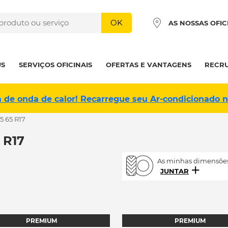
OK
AS NOSSAS OFIC
US
SERVIÇOS OFICINAIS
OFERTAS E VANTAGENS
RECR
a de onda de calor! Recarregue seu Ar-condicionado 
5 65 R17
 R17
As minhas dimensões
JUNTAR
PREMIUM
PREMIUM