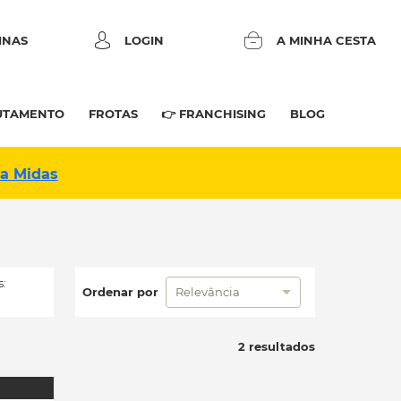
INAS
LOGIN
A MINHA CESTA
UTAMENTO
FROTAS
👉 FRANCHISING
BLOG
na Midas
:
Ordenar por
Relevância
2 resultados