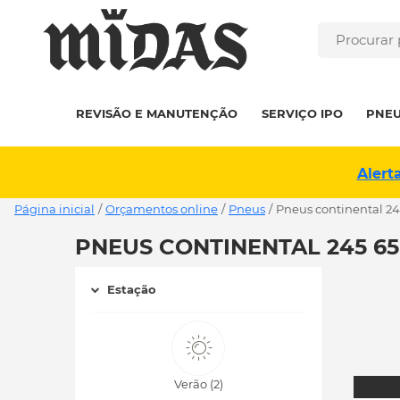
REVISÃO E MANUTENÇÃO
SERVIÇO IPO
PNE
Alert
Página inicial
/
Orçamentos online
/
Pneus
/
pneus continental 24
PNEUS CONTINENTAL 245 65
Estação
Verão (2)