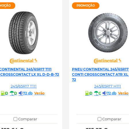
MOÇÃO
PROMOÇÃO
CONTINENTAL 245/65R17 T111
PNEU CONTINENTAL 245/65R17 
 CROSSCONTACT LX XL D-D-B-72
CONTI CROSSCONTACT ATR XL 
72
245/65R17 T111
245/65R17 H111
D
D
72 db
Verão
D
C
72 db
Verão
Comparar
Comparar