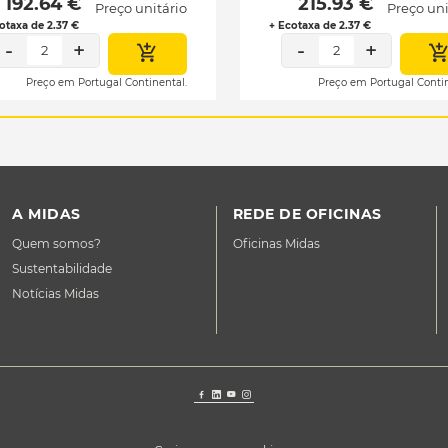
 192.64 € 
 215.93 € 
Preço unitário
Preço uni
otaxa de 2.37 €
+ Ecotaxa de 2.37 €
-
+
-
+
2
2
Preço em Portugal Continental.
Preço em Portugal Contin
A MIDAS
REDE DE OFICINAS
Quem somos?
Oficinas Midas
Sustentabilidade
Notícias Midas