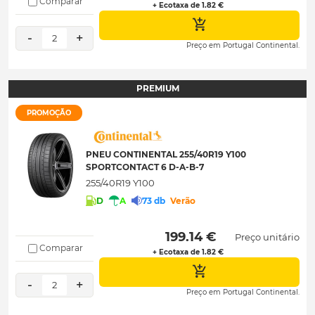
Comparar
+ Ecotaxa de 1.82 €
-
+
2
Preço em Portugal Continental.
PREMIUM
PROMOÇÃO
PNEU CONTINENTAL 255/40R19 Y100
SPORTCONTACT 6 D-A-B-7
255/40R19 Y100
D
A
73 db
Verão
 199.14 € 
Preço unitário
Comparar
+ Ecotaxa de 1.82 €
-
+
2
Preço em Portugal Continental.