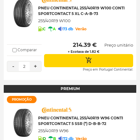
PNEU CONTINENTAL 255/40R19 W100 CONTI
SPORTCONTACT 5 XL C-A-B-73
255/40R19 W100
C
A
73 db
Verão
 214.39 € 
Preço unitário
Comparar
+ Ecotaxa de 1.82 €
-
+
2
Preço em Portugal Continental.
PREMIUM
PROMOÇÃO
PNEU CONTINENTAL 255/40R19 W96 CONTI
SPORTCONTACT 5 SSR (*) D-B-B-72
255/40R19 W96
D
B
72 db
Verão