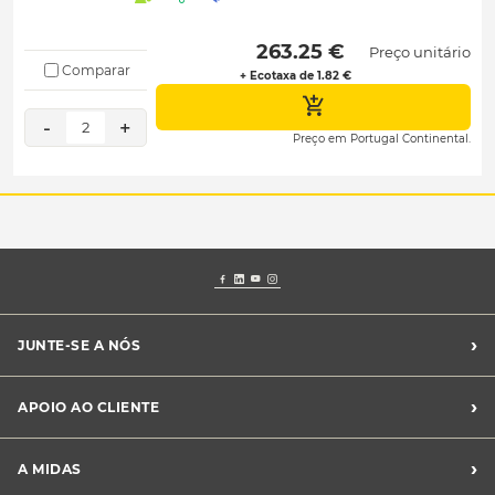
 263.25 € 
Preço unitário
Comparar
+ Ecotaxa de 1.82 €
-
+
2
Preço em Portugal Continental.
›
JUNTE-SE A NÓS
Recrutamento Midas
›
APOIO AO CLIENTE
Franchising Midas
Contacte-nos
›
A MIDAS
Livro de Reclamações