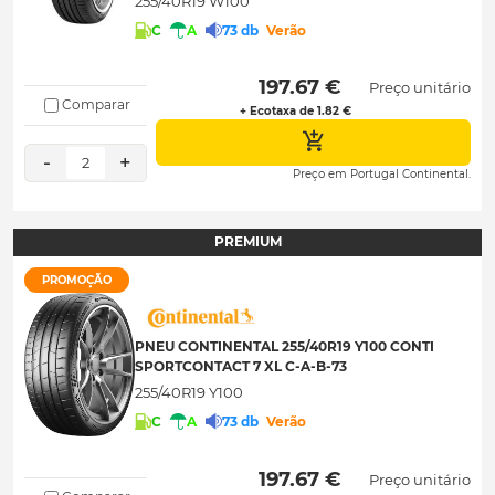
255/40R19 W100
C
A
73 db
Verão
 197.67 € 
Preço unitário
Comparar
+ Ecotaxa de 1.82 €
-
+
2
Preço em Portugal Continental.
PREMIUM
PROMOÇÃO
PNEU CONTINENTAL 255/40R19 Y100 CONTI
SPORTCONTACT 7 XL C-A-B-73
255/40R19 Y100
C
A
73 db
Verão
 197.67 € 
Preço unitário