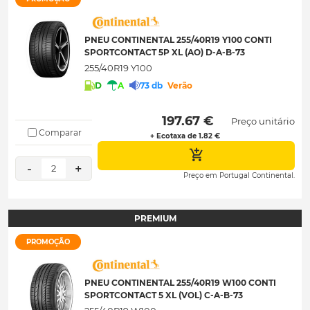
PNEU CONTINENTAL 255/40R19 Y100 CONTI
SPORTCONTACT 5P XL (AO) D-A-B-73
255/40R19 Y100
D
A
73 db
Verão
 197.67 € 
Preço unitário
Comparar
+ Ecotaxa de 1.82 €
-
+
2
Preço em Portugal Continental.
PREMIUM
PROMOÇÃO
PNEU CONTINENTAL 255/40R19 W100 CONTI
SPORTCONTACT 5 XL (VOL) C-A-B-73