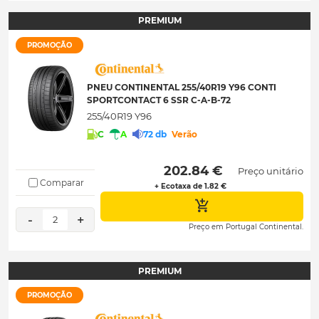
PREMIUM
PROMOÇÃO
PNEU CONTINENTAL 255/40R19 Y96 CONTI
SPORTCONTACT 6 SSR C-A-B-72
255/40R19 Y96
C
A
72 db
Verão
 202.84 € 
Preço unitário
Comparar
+ Ecotaxa de 1.82 €
-
+
2
Preço em Portugal Continental.
PREMIUM
PROMOÇÃO