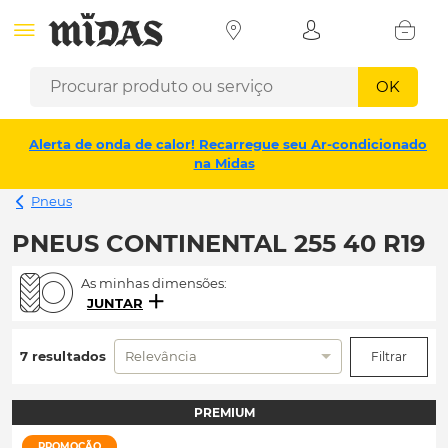
OK
Alerta de onda de calor! Recarregue seu Ar-condicionado
na Midas
Pneus
PNEUS CONTINENTAL 255 40 R19
As minhas dimensões:
JUNTAR
7 resultados
Relevância
Filtrar
PREMIUM
PROMOÇÃO