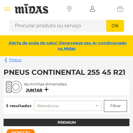
OK
Alerta de onda de calor! Recarregue seu Ar-condicionado
na Midas
Pneus
PNEUS CONTINENTAL 255 45 R21
As minhas dimensões:
JUNTAR
3 resultados
Relevância
Filtrar
PREMIUM
PROMOÇÃO