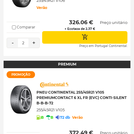
255/45R21 V106
Verão
 326.06 € 
Preço unitário
Comparar
+ Ecotaxa de 2.37 €
-
+
2
Preço em Portugal Continental.
PREMIUM
PROMOÇÃO
PNEU CONTINENTAL 255/45R21 V105
PREMIUMCONTACT 6 XL FR (EVC) CONTI-SILENT
B-B-B-72
255/45R21 V105
B
B
72 db
Verão
 372.49 € 
Preço unitário