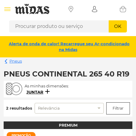
OK
Alerta de onda de calor! Recarregue seu Ar-condicionado
na Midas
Pneus
PNEUS CONTINENTAL 265 40 R19
As minhas dimensões:
JUNTAR
2 resultados
Relevância
Filtrar
PREMIUM
PROMOÇÃO