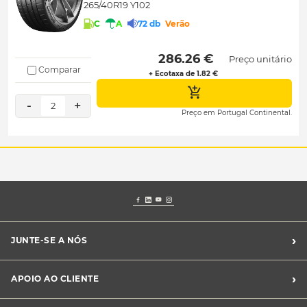
265/40R19 Y102
C
A
72 db
Verão
 286.26 € 
Preço unitário
Comparar
+ Ecotaxa de 1.82 €
-
+
2
Preço em Portugal Continental.
›
JUNTE-SE A NÓS
Recrutamento Midas
›
APOIO AO CLIENTE
Franchising Midas
Contacte-nos