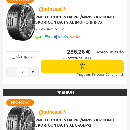
PNEU CONTINENTAL 265/40R19 Y102 CONTI
SPORTCONTACT 7 XL (MO1) C-B-B-73
265/40R19 Y102
C
B
73 db
Verão
 286.26 € 
Preço unitário
Comparar
+ Ecotaxa de 1.82 €
-
+
2
Preço em Portugal Continental.
PREMIUM
PROMOÇÃO
PNEU CONTINENTAL 265/40R19 Y102 CONTI
SPORTCONTACT 7 XL C-A-B-72