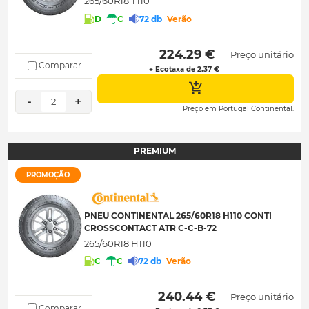
265/60R18 T110
D
C
72 db
Verão
 224.29 € 
Preço unitário
Comparar
+ Ecotaxa de 2.37 €
-
+
2
Preço em Portugal Continental.
PREMIUM
PROMOÇÃO
PNEU CONTINENTAL 265/60R18 H110 CONTI
CROSSCONTACT ATR C-C-B-72
265/60R18 H110
C
C
72 db
Verão
 240.44 € 
Preço unitário
Comparar