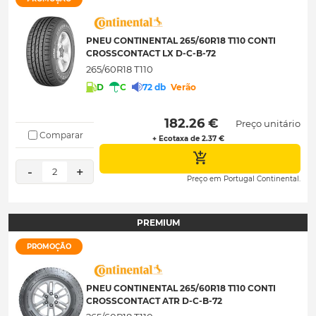
PNEU CONTINENTAL 265/60R18 T110 CONTI
CROSSCONTACT LX D-C-B-72
265/60R18 T110
D
C
72 db
Verão
 182.26 € 
Preço unitário
Comparar
+ Ecotaxa de 2.37 €
-
+
2
Preço em Portugal Continental.
PREMIUM
PROMOÇÃO
PNEU CONTINENTAL 265/60R18 T110 CONTI
CROSSCONTACT ATR D-C-B-72