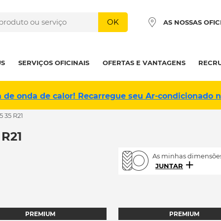
OK
AS NOSSAS OFIC
US
SERVIÇOS OFICINAIS
OFERTAS E VANTAGENS
RECR
a de onda de calor! Recarregue seu Ar-condicionado 
5 35 R21
 R21
As minhas dimensões
JUNTAR
PREMIUM
PREMIUM