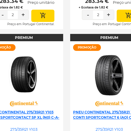
 283.34 € 
 283.34 € 
Preço unitário
Preço uni
otaxa de 1.82 €
+ Ecotaxa de 1.82 €
-
+
-
+
2
2
Preço em Portugal Continental.
Preço em Portugal Contin
PREMIUM
PREMIUM
MOÇÃO
PROMOÇÃO
CONTINENTAL 275/35R21 Y103
PNEU CONTINENTAL 275/35R21 
 SPORTCONTACT 5P XL (N0) C-A-
CONTI SPORTCONTACT 6 (AO) C
275/35R21 Y103
275/35R21 Y103