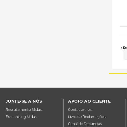
+ Ec
JUNTE-SE A NÓS
APOIO AO CLIENTE
Recrutamento Midas
Contacte-nos
Franchising Midas
Livro de Reclamações
Canal de Denúncias