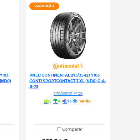
PROMOÇÃO
Y103
PNEU CONTINENTAL 275/35R21 Y103
(ND0)
CONTI SPORTCONTACT 7 XL (ND0) C-A-
B-73
275/35R21 Y103
C
A
73 db
Verão
Comparar