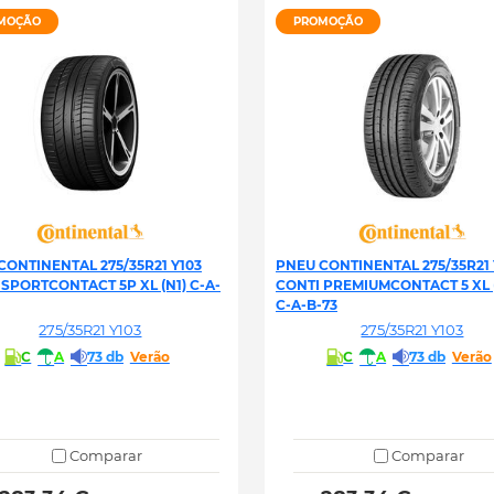
MOÇÃO
PROMOÇÃO
CONTINENTAL 275/35R21 Y103
PNEU CONTINENTAL 275/35R21 
 SPORTCONTACT 5P XL (N1) C-A-
CONTI PREMIUMCONTACT 5 XL 
C-A-B-73
275/35R21 Y103
275/35R21 Y103
C
A
73 db
Verão
C
A
73 db
Verão
Comparar
Comparar