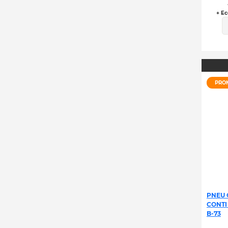
+ Ec
PRO
PNEU 
CONTI
B-73