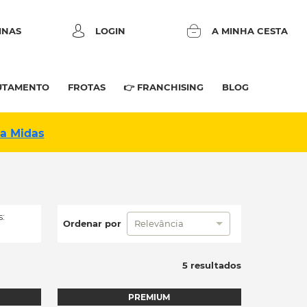
INAS
LOGIN
A MINHA CESTA
UTAMENTO
FROTAS
👉 FRANCHISING
BLOG
na Midas
:
Ordenar por
Relevância
5 resultados
PREMIUM