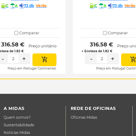
C
A
73 db
Verão
C
A
73 db
Verão
Comparar
Comparar
 316.58 € 
 316.58 € 
Preço unitário
Preço uni
otaxa de 1.82 €
+ Ecotaxa de 1.82 €
-
+
-
+
2
2
Preço em Portugal Continental.
Preço em Portugal Contin
A MIDAS
REDE DE OFICINAS
Quem somos?
Oficinas Midas
Sustentabilidade
Notícias Midas