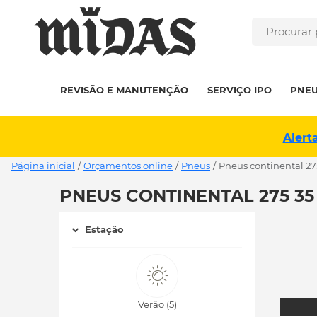
REVISÃO E MANUTENÇÃO
SERVIÇO IPO
PNE
Alert
Página inicial
/
Orçamentos online
/
Pneus
/
pneus continental 27
PNEUS CONTINENTAL 275 35
Estação
Verão (5)