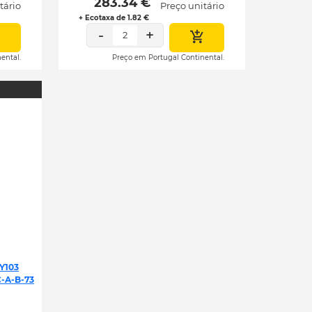
 283.34 € 
tário
Preço unitário
+ Ecotaxa de 1.82 €
-
+
2
ental.
Preço em Portugal Continental.
Y103
-A-B-73