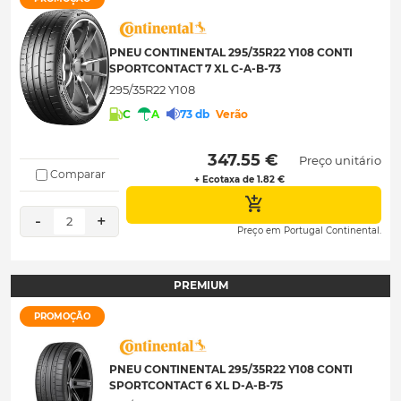
PNEU CONTINENTAL 295/35R22 Y108 CONTI
SPORTCONTACT 7 XL C-A-B-73
295/35R22 Y108
C
A
73 db
Verão
 347.55 € 
Preço unitário
Comparar
+ Ecotaxa de 1.82 €
-
+
2
Preço em Portugal Continental.
PREMIUM
PROMOÇÃO
PNEU CONTINENTAL 295/35R22 Y108 CONTI
SPORTCONTACT 6 XL D-A-B-75