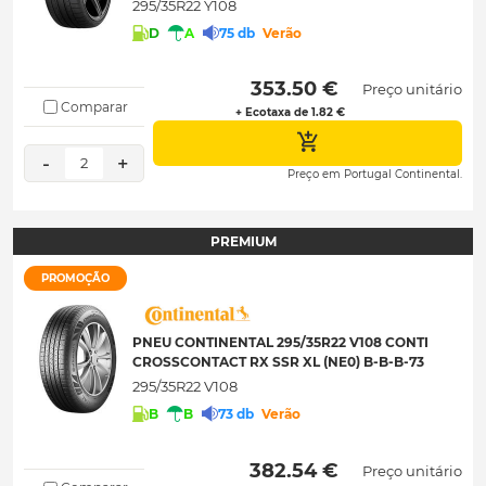
295/35R22 Y108
D
A
75 db
Verão
 353.50 € 
Preço unitário
Comparar
+ Ecotaxa de 1.82 €
-
+
2
Preço em Portugal Continental.
PREMIUM
PROMOÇÃO
PNEU CONTINENTAL 295/35R22 V108 CONTI
CROSSCONTACT RX SSR XL (NE0) B-B-B-73
295/35R22 V108
B
B
73 db
Verão
 382.54 € 
Preço unitário