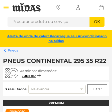
OK
Alerta de onda de calor! Recarregue seu Ar-condicionado
na Midas
Pneus
PNEUS CONTINENTAL 295 35 R22
As minhas dimensões:
JUNTAR
3 resultados
Relevância
Filtrar
PREMIUM
PROMOÇÃO