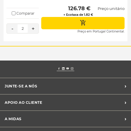
 126.78 € 
Preço unitário
Comparar
+ Ecotaxa de 1.82 €
-
+
2
Preço em Portugal Continental.
›
JUNTE-SE A NÓS
Recrutamento Midas
›
APOIO AO CLIENTE
Franchising Midas
Contacte-nos
›
A MIDAS
Livro de Reclamações
Canal de Denúncias
Quem somos?