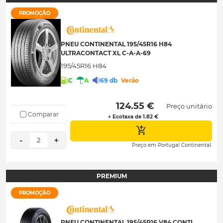
PROMOÇÃO
PNEU CONTINENTAL 195/45R16 H84
ULTRACONTACT XL C-A-A-69
195/45R16 H84
C
A
69 db
Verão
 124.55 € 
Preço unitário
Comparar
+ Ecotaxa de 1.82 €
-
+
2
Preço em Portugal Continental.
PREMIUM
PROMOÇÃO
PNEU CONTINENTAL 195/45R16 V84 CONTI