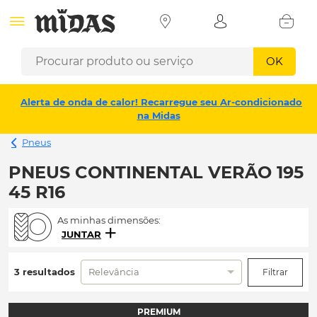
OK
Alerta de onda de calor! Recarregue seu Ar-condicionado
na Midas
Pneus
PNEUS CONTINENTAL VERÃO 195
45 R16
As minhas dimensões:
JUNTAR
3 resultados
Relevância
Filtrar
PREMIUM