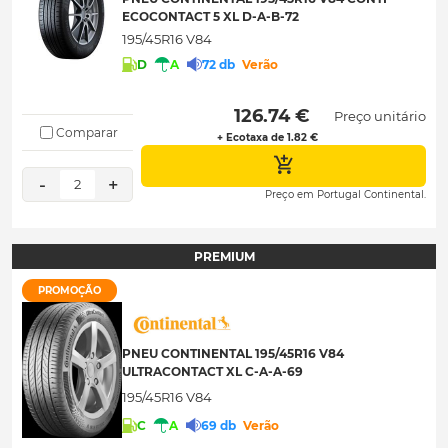
ECOCONTACT 5 XL D-A-B-72
195/45R16 V84
D
A
72 db
Verão
 126.74 € 
Preço unitário
Comparar
+ Ecotaxa de 1.82 €
-
+
2
Preço em Portugal Continental.
PREMIUM
PROMOÇÃO
PNEU CONTINENTAL 195/45R16 V84
ULTRACONTACT XL C-A-A-69
195/45R16 V84
C
A
69 db
Verão