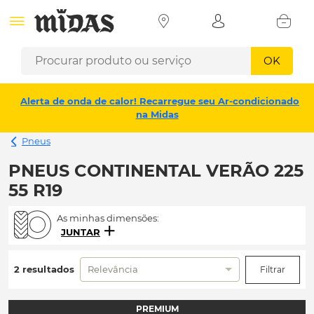
OK
Alerta de onda de calor! Recarregue seu Ar-condicionado
na Midas
Pneus
PNEUS CONTINENTAL VERÃO 225
55 R19
As minhas dimensões:
JUNTAR
2 resultados
Relevância
Filtrar
PREMIUM