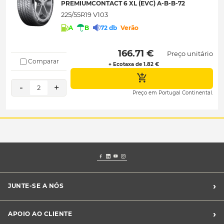
PREMIUMCONTACT 6 XL (EVC) A-B-B-72
225/55R19 V103
A
B
72 db
Verão
 166.71 € 
Preço unitário
Comparar
+ Ecotaxa de 1.82 €
-
+
2
Preço em Portugal Continental.
›
JUNTE-SE A NÓS
Recrutamento Midas
›
APOIO AO CLIENTE
Franchising Midas