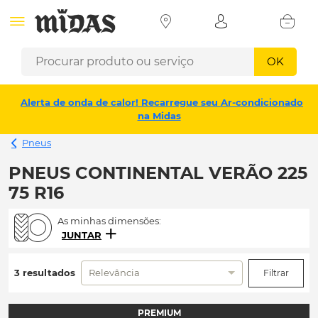
OK
Alerta de onda de calor! Recarregue seu Ar-condicionado
na Midas
Pneus
PNEUS CONTINENTAL VERÃO 225
75 R16
As minhas dimensões:
JUNTAR
3 resultados
Relevância
Filtrar
PREMIUM