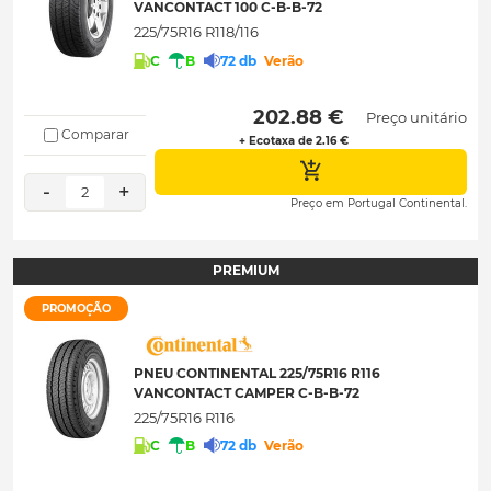
VANCONTACT 100 C-B-B-72
225/75R16 R118/116
C
B
72 db
Verão
 202.88 € 
Preço unitário
Comparar
+ Ecotaxa de 2.16 €
-
+
2
Preço em Portugal Continental.
PREMIUM
PROMOÇÃO
PNEU CONTINENTAL 225/75R16 R116
VANCONTACT CAMPER C-B-B-72
225/75R16 R116
C
B
72 db
Verão