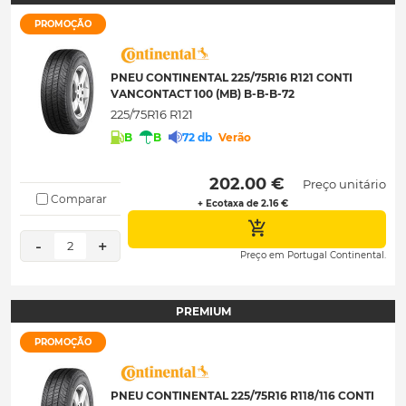
PROMOÇÃO
PNEU CONTINENTAL 225/75R16 R121 CONTI
VANCONTACT 100 (MB) B-B-B-72
225/75R16 R121
B
B
72 db
Verão
 202.00 € 
Preço unitário
Comparar
+ Ecotaxa de 2.16 €
-
+
2
Preço em Portugal Continental.
PREMIUM
PROMOÇÃO
PNEU CONTINENTAL 225/75R16 R118/116 CONTI