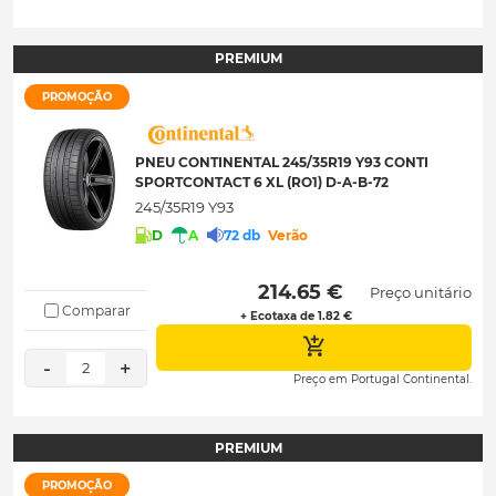
PREMIUM
PROMOÇÃO
PNEU CONTINENTAL 245/35R19 Y93 CONTI
SPORTCONTACT 6 XL (RO1) D-A-B-72
245/35R19 Y93
D
A
72 db
Verão
 214.65 € 
Preço unitário
Comparar
+ Ecotaxa de 1.82 €
-
+
2
Preço em Portugal Continental.
PREMIUM
PROMOÇÃO