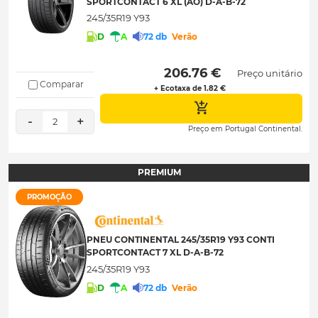
SPORTCONTACT 6 XL (AO) D-A-B-72
245/35R19 Y93
D
A
72 db
Verão
 206.76 € 
Preço unitário
Comparar
+ Ecotaxa de 1.82 €
-
+
2
Preço em Portugal Continental.
PREMIUM
PROMOÇÃO
PNEU CONTINENTAL 245/35R19 Y93 CONTI
SPORTCONTACT 7 XL D-A-B-72
245/35R19 Y93
D
A
72 db
Verão