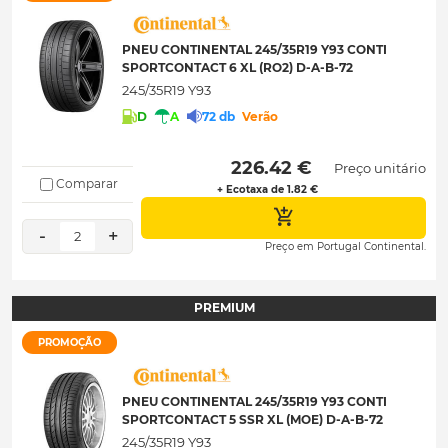
PNEU CONTINENTAL 245/35R19 Y93 CONTI
SPORTCONTACT 6 XL (RO2) D-A-B-72
245/35R19 Y93
D
A
72 db
Verão
 226.42 € 
Preço unitário
Comparar
+ Ecotaxa de 1.82 €
-
+
2
Preço em Portugal Continental.
PREMIUM
PROMOÇÃO
PNEU CONTINENTAL 245/35R19 Y93 CONTI
SPORTCONTACT 5 SSR XL (MOE) D-A-B-72
245/35R19 Y93