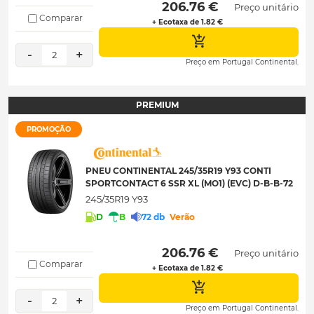
 206.76 € 
Preço unitário
Comparar
+ Ecotaxa de 1.82 €
-
+
2
Preço em Portugal Continental.
PREMIUM
PROMOÇÃO
PNEU CONTINENTAL 245/35R19 Y93 CONTI
SPORTCONTACT 6 SSR XL (MO1) (EVC) D-B-B-72
245/35R19 Y93
D
B
72 db
Verão
 206.76 € 
Preço unitário
Comparar
+ Ecotaxa de 1.82 €
-
+
2
Preço em Portugal Continental.