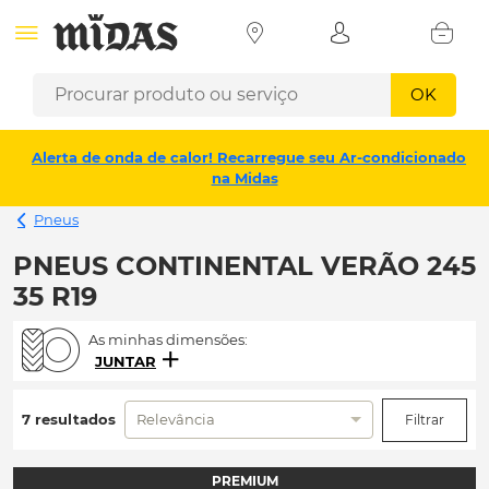
OK
Alerta de onda de calor! Recarregue seu Ar-condicionado
na Midas
Pneus
PNEUS CONTINENTAL VERÃO 245
35 R19
As minhas dimensões:
JUNTAR
7 resultados
Relevância
Filtrar
PREMIUM