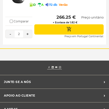
D
A
72 db
Verão
 266.25 € 
Preço unitário
Comparar
+ Ecotaxa de 1.82 €
-
+
2
Preço em Portugal Continental.
›
JUNTE-SE A NÓS
Recrutamento Midas
›
APOIO AO CLIENTE
Franchising Midas
Contacte-nos