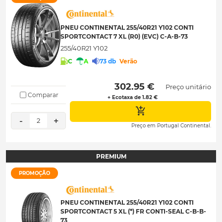
PNEU CONTINENTAL 255/40R21 Y102 CONTI
SPORTCONTACT 7 XL (R0) (EVC) C-A-B-73
255/40R21 Y102
C
A
73 db
Verão
 302.95 € 
Preço unitário
Comparar
+ Ecotaxa de 1.82 €
-
+
2
Preço em Portugal Continental.
PREMIUM
PROMOÇÃO
PNEU CONTINENTAL 255/40R21 Y102 CONTI
SPORTCONTACT 5 XL (*) FR CONTI-SEAL C-B-B-
73