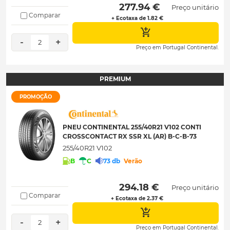
 277.94 € 
Preço unitário
Comparar
+ Ecotaxa de 1.82 €
-
+
2
Preço em Portugal Continental.
PREMIUM
PROMOÇÃO
PNEU CONTINENTAL 255/40R21 V102 CONTI
CROSSCONTACT RX SSR XL (AR) B-C-B-73
255/40R21 V102
B
C
73 db
Verão
 294.18 € 
Preço unitário
Comparar
+ Ecotaxa de 2.37 €
-
+
2
Preço em Portugal Continental.