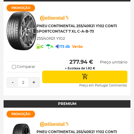
PROMOÇÃO
PNEU CONTINENTAL 255/40R21 Y102 CONTI
SPORTCONTACT 7 XL C-A-B-73
255/40R21 Y102
C
A
73 db
Verão
 277.94 € 
Preço unitário
Comparar
+ Ecotaxa de 1.82 €
-
+
2
Preço em Portugal Continental.
PREMIUM
PROMOÇÃO
PNEU CONTINENTAL 255/40R21 Y102 CONTI