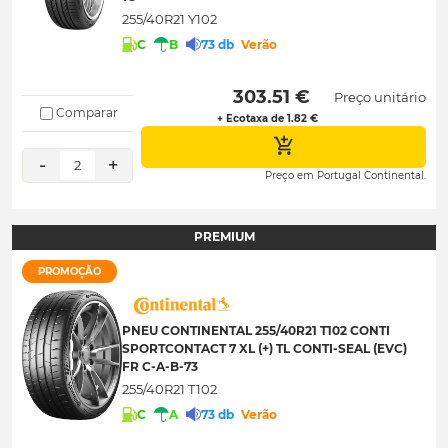
255/40R21 Y102
C
B
73 db
Verão
 303.51 € 
Preço unitário
Comparar
+ Ecotaxa de 1.82 €
-
+
2
Preço em Portugal Continental.
PREMIUM
PROMOÇÃO
PNEU CONTINENTAL 255/40R21 T102 CONTI
SPORTCONTACT 7 XL (+) TL CONTI-SEAL (EVC)
FR C-A-B-73
255/40R21 T102
C
A
73 db
Verão