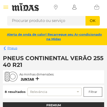
OK
Alerta de onda de calor! Recarregue seu Ar-condicionado
na Midas
Pneus
PNEUS CONTINENTAL VERÃO 255
40 R21
As minhas dimensões:
JUNTAR
8 resultados
Relevância
Filtrar
PREMIUM