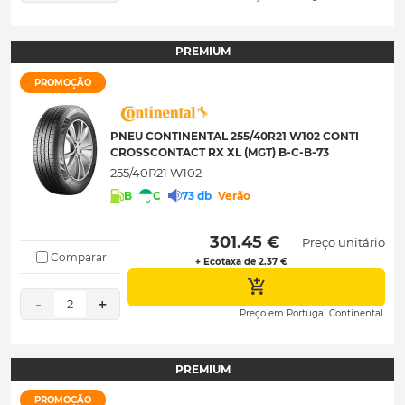
PREMIUM
PROMOÇÃO
PNEU CONTINENTAL 255/40R21 W102 CONTI
CROSSCONTACT RX XL (MGT) B-C-B-73
255/40R21 W102
B
C
73 db
Verão
 301.45 € 
Preço unitário
Comparar
+ Ecotaxa de 2.37 €
-
+
2
Preço em Portugal Continental.
PREMIUM
PROMOÇÃO