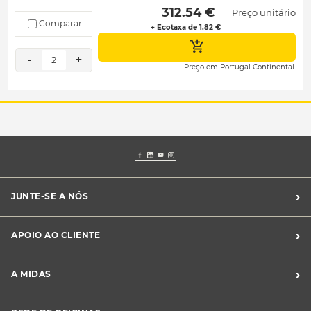
 312.54 € 
Preço unitário
Comparar
+ Ecotaxa de 1.82 €
-
+
2
Preço em Portugal Continental.
›
JUNTE-SE A NÓS
Recrutamento Midas
›
APOIO AO CLIENTE
Franchising Midas
Contacte-nos
›
A MIDAS
Livro de Reclamações
Canal de Denúncias
Quem somos?