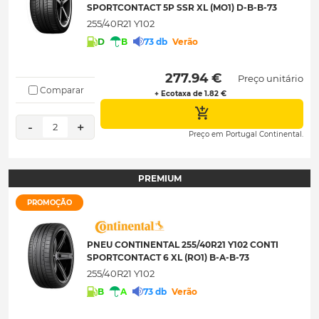
SPORTCONTACT 5P SSR XL (MO1) D-B-B-73
255/40R21 Y102
D
B
73 db
Verão
 277.94 € 
Preço unitário
Comparar
+ Ecotaxa de 1.82 €
-
+
2
Preço em Portugal Continental.
PREMIUM
PROMOÇÃO
PNEU CONTINENTAL 255/40R21 Y102 CONTI
SPORTCONTACT 6 XL (RO1) B-A-B-73
255/40R21 Y102
B
A
73 db
Verão