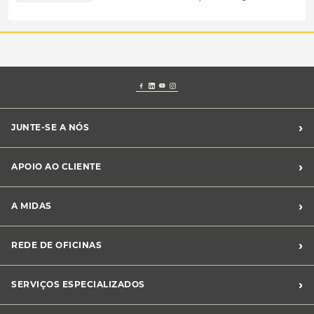
›
JUNTE-SE A NÓS
Recrutamento Midas
›
APOIO AO CLIENTE
Franchising Midas
Contacte-nos
›
A MIDAS
Livro de Reclamações
Canal de Denúncias
Quem somos?
›
REDE DE OFICINAS
Perguntas Frequentes
Sustentabilidade
Notícias Midas
Oficinas Midas
›
SERVIÇOS ESPECIALIZADOS
Frotas