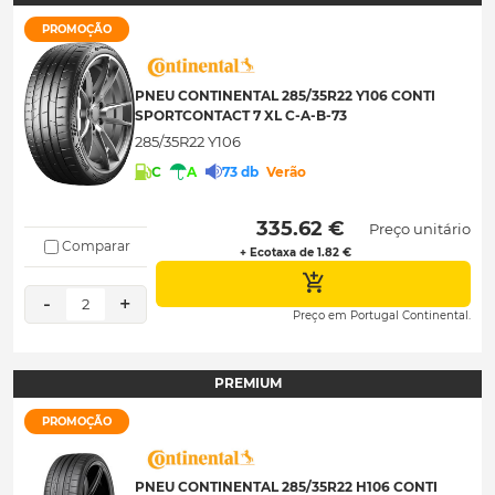
PROMOÇÃO
PNEU CONTINENTAL 285/35R22 Y106 CONTI
SPORTCONTACT 7 XL C-A-B-73
285/35R22 Y106
C
A
73 db
Verão
 335.62 € 
Preço unitário
Comparar
+ Ecotaxa de 1.82 €
-
+
2
Preço em Portugal Continental.
PREMIUM
PROMOÇÃO
PNEU CONTINENTAL 285/35R22 H106 CONTI