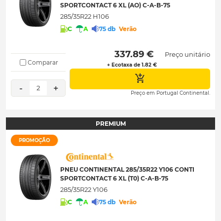
SPORTCONTACT 6 XL (AO) C-A-B-75
285/35R22 H106
C
A
75 db
Verão
 337.89 € 
Preço unitário
Comparar
+ Ecotaxa de 1.82 €
-
+
2
Preço em Portugal Continental.
PREMIUM
PROMOÇÃO
PNEU CONTINENTAL 285/35R22 Y106 CONTI
SPORTCONTACT 6 XL (T0) C-A-B-75
285/35R22 Y106
C
A
75 db
Verão