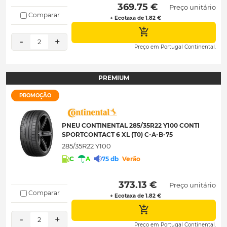
 369.75 € 
Preço unitário
Comparar
+ Ecotaxa de 1.82 €
-
+
2
Preço em Portugal Continental.
PREMIUM
PROMOÇÃO
PNEU CONTINENTAL 285/35R22 Y100 CONTI
SPORTCONTACT 6 XL (T0) C-A-B-75
285/35R22 Y100
C
A
75 db
Verão
 373.13 € 
Preço unitário
Comparar
+ Ecotaxa de 1.82 €
-
+
2
Preço em Portugal Continental.