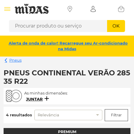
OK
Alerta de onda de calor! Recarregue seu Ar-condicionado
na Midas
Pneus
PNEUS CONTINENTAL VERÃO 285
35 R22
As minhas dimensões:
JUNTAR
4 resultados
Relevância
Filtrar
PREMIUM