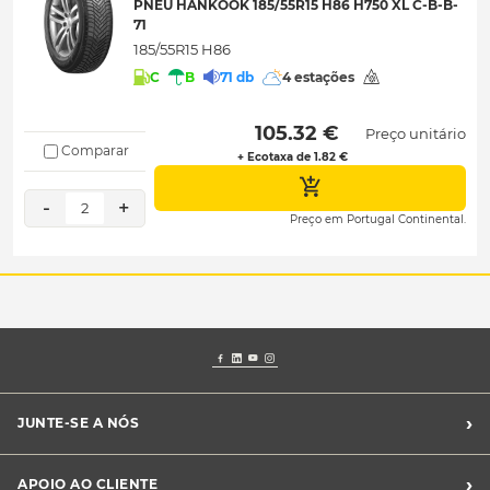
PNEU HANKOOK 185/55R15 H86 H750 XL C-B-B-
71
185/55R15 H86
C
B
71 db
4 estações
 105.32 € 
Preço unitário
Comparar
+ Ecotaxa de 1.82 €
-
+
2
Preço em Portugal Continental.
›
JUNTE-SE A NÓS
Recrutamento Midas
›
APOIO AO CLIENTE