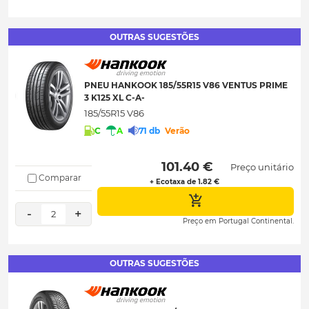
OUTRAS SUGESTÕES
PNEU HANKOOK 185/55R15 V86 VENTUS PRIME
3 K125 XL C-A-
185/55R15 V86
C
A
71 db
Verão
 101.40 € 
Preço unitário
Comparar
+ Ecotaxa de 1.82 €
-
+
2
Preço em Portugal Continental.
OUTRAS SUGESTÕES