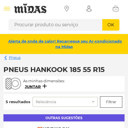
OK
Alerta de onda de calor! Recarregue seu Ar-condicionado
na Midas
Pneus
PNEUS HANKOOK 185 55 R15
As minhas dimensões:
JUNTAR
5 resultados
Relevância
Filtrar
OUTRAS SUGESTÕES