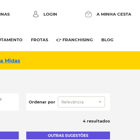
INAS
LOGIN
A MINHA CESTA
UTAMENTO
FROTAS
👉 FRANCHISING
BLOG
na Midas
:
Ordenar por
Relevância
4 resultados
OUTRAS SUGESTÕES