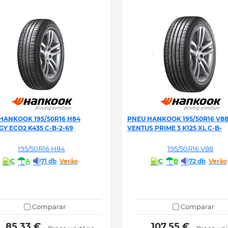
HANKOOK 195/50R16 H84
PNEU HANKOOK 195/50R16 V8
GY ECO2 K435 C-B-2-69
VENTUS PRIME 3 K125 XL C-B-
195/50R16 H84
195/50R16 V88
C
A
71 db
Verão
C
B
72 db
Verão
Comparar
Comparar
 85.33 € 
 107.55 € 