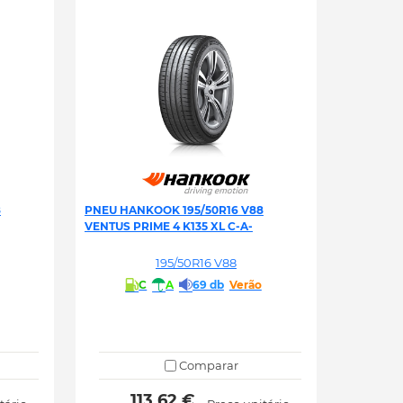
8
PNEU HANKOOK 195/50R16 V88
VENTUS PRIME 4 K135 XL C-A-
195/50R16 V88
C
A
69 db
Verão
Comparar
 113.62 € 