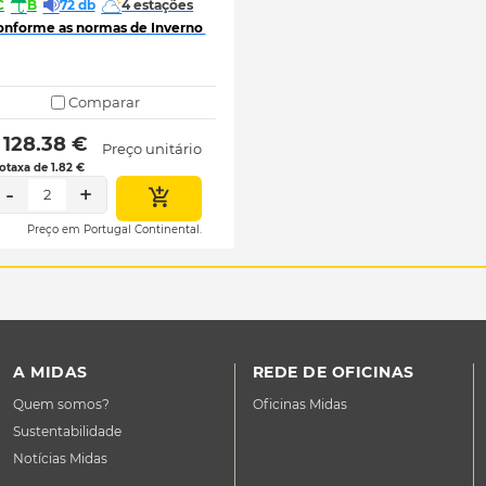
C
B
72 db
4 estações
onforme as normas de Inverno 
Comparar
 128.38 € 
Preço unitário
otaxa de 1.82 €
-
+
2
Preço em Portugal Continental.
A MIDAS
REDE DE OFICINAS
Quem somos?
Oficinas Midas
Sustentabilidade
Notícias Midas