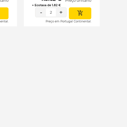
tário
Preço unitário
+ Ecotaxa de 1.82 €
-
+
2
ental.
Preço em Portugal Continental.