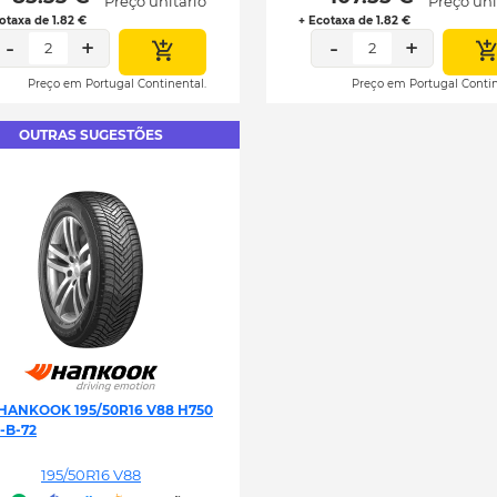
Preço unitário
Preço uni
otaxa de 1.82 €
+ Ecotaxa de 1.82 €
-
+
-
+
2
2
Preço em Portugal Continental.
Preço em Portugal Contin
OUTRAS SUGESTÕES
HANKOOK 195/50R16 V88 H750
-B-72
195/50R16 V88