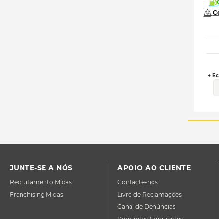
 C
+ Ec
JUNTE-SE A NÓS
APOIO AO CLIENTE
Recrutamento Midas
Contacte-nos
Franchising Midas
Livro de Reclamações
Canal de Denúncias
Perguntas Frequentes