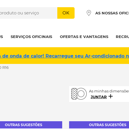
OK
AS NOSSAS OFIC
US
SERVIÇOS OFICINAIS
OFERTAS E VANTAGENS
RECR
a de onda de calor! Recarregue seu Ar-condicionado 
0 R16
As minhas dimensões
JUNTAR
OUTRAS SUGESTÕES
OUTRAS SUGESTÕES